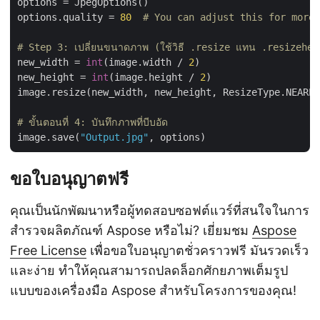
options = JpegOptions()

options.quality = 
80
# You can adjust this for more 
# Step 3: เปลี่ยนขนาดภาพ (ใช้วิธี .resize แทน .resizehe
new_width = 
int
(image.width / 
2
)

new_height = 
int
(image.height / 
2
)

image.resize(new_width, new_height, ResizeType.NEARES
# ขั้นตอนที่ 4: บันทึกภาพที่บีบอัด
image.save(
"Output.jpg"
ขอใบอนุญาตฟรี
คุณเป็นนักพัฒนาหรือผู้ทดสอบซอฟต์แวร์ที่สนใจในการ
สำรวจผลิตภัณฑ์ Aspose หรือไม่? เยี่ยมชม
Aspose
Free License
เพื่อขอใบอนุญาตชั่วคราวฟรี มันรวดเร็ว
และง่าย ทำให้คุณสามารถปลดล็อกศักยภาพเต็มรูป
แบบของเครื่องมือ Aspose สำหรับโครงการของคุณ!