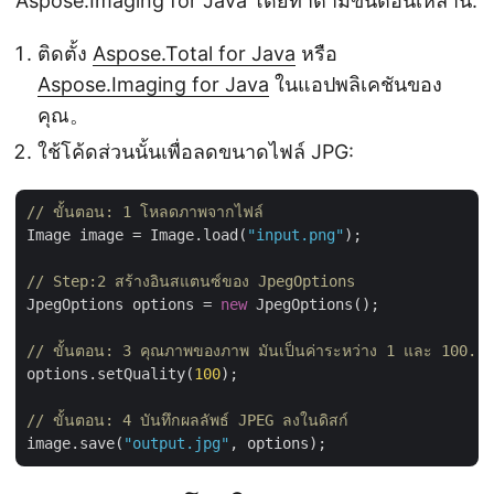
Aspose.Imaging for Java โดยทำตามขั้นตอนเหล่านี้:
ติดตั้ง
Aspose.Total for Java
หรือ
Aspose.Imaging for Java
ในแอปพลิเคชันของ
คุณ。
ใช้โค้ดส่วนนั้นเพื่อลดขนาดไฟล์ JPG:
// ขั้นตอน: 1 โหลดภาพจากไฟล์
Image image = Image.load(
"input.png"
);

// Step:2 สร้างอินสแตนซ์ของ JpegOptions
JpegOptions options = 
new
 JpegOptions();

// ขั้นตอน: 3 คุณภาพของภาพ มันเป็นค่าระหว่าง 1 และ 100.
options.setQuality(
100
);

// ขั้นตอน: 4 บันทึกผลลัพธ์ JPEG ลงในดิสก์
image.save(
"output.jpg"