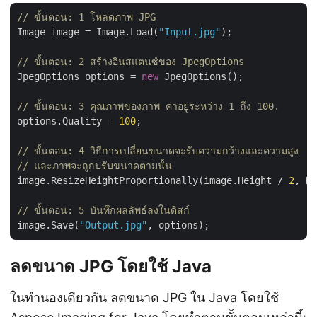
// ขั้นตอน: 1 โหลดภาพ JPG
Image image = Image.Load(
"Input.jpg"
);

// ขั้นตอน: 2 สร้างอินสแตนซ์ของ JpegOptions
JpegOptions options = 
new
 JpegOptions();

// ขั้นตอน: 3 คุณภาพของภาพ ค่าอยู่ระหว่าง 1 ถึง 100.
options.Quality = 
100
;

// ขั้นตอน: 4 วิธีการเปลี่ยนขนาดจะรับความกว้างและความสูง
// และภาพจะถูกปรับขนาดตามนั้น
image.ResizeHeightProportionally(image.Height / 
2
, Re
// ขั้นตอน: 5 บันทึกผลลัพธ์ลงในดิสก์
image.Save(
"Output.jpg"
ลดขนาด JPG โดยใช้ Java
ในทำนองเดียวกัน ลดขนาด JPG ใน Java โดยใช้