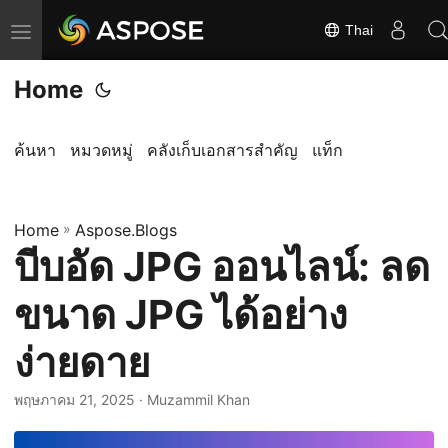
Thai
ส
ลั
Home
บ
ก
า
ค้นหา
หมวดหมู่
คลังเก็บเอกสารสำคัญ
แท็ก
ร
นำ
Home
ท
»
Aspose.Blogs
บีบอัด JPG ออนไลน์: ลด
า
ง
ขนาด JPG ได้อย่าง
ง่ายดาย
พฤษภาคม 21, 2025
· Muzammil Khan