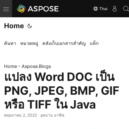
Thai
ส
ลั
Home
บ
ก
า
ค้นหา
หมวดหมู่
คลังเก็บเอกสารสำคัญ
แท็ก
ร
นำ
Home
ท
»
Aspose.Blogs
แปลง Word DOC เป็น
า
ง
PNG, JPEG, BMP, GIF
หรือ TIFF ใน Java
พฤษภาคม 2, 2022
· อุสมาน อาซิซ