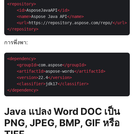
<
repository
>
<
id
>
AsposeJavaAPI
</
id
>
<
name
>
Aspose Java API
</
name
>
<
url
>
https://repository.aspose.com/repo/
</
url
>
</
repository
>
การพึ่งพา:
<
dependency
>
<
groupId
>
com.aspose
</
groupId
>
<
artifactId
>
aspose-words
</
artifactId
>
<
version
>
22.4
</
version
>
<
classifier
>
jdk17
</
classifier
>
</
dependency
>
Java แปลง Word DOC เป็น
PNG, JPEG, BMP, GIF หรือ