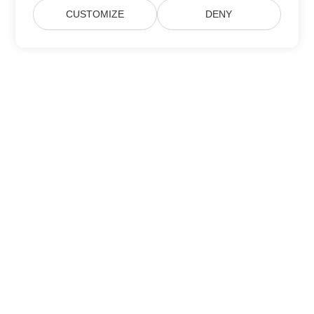
CUSTOMIZE
DENY
สมัครสมาชิก Aspose Product Updates
รับจดหมายข่าวและข้อเสนอรายเดือนที่ส่งตรงถึงกล่องจดหมายของคุณ
ส่ง