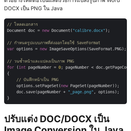
ตัวอย่างโค้ดต่อไปนี้แสดงวิธีการแปลงรูปภาพ Word
DOCX เป็น PNG ใน Java
// โหลดเอกสาร
Document doc = 
new
 Document(
"calibre.docx"
);

// กำหนดรูปแบบภาพที่ส่งออกโดยใช้ SaveFormat
var
 options = 
new
 ImageSaveOptions(SaveFormat.PNG);

// วนซ้ำหน้าและแปลงเป็นภาพ PNG
for
 (
int
 pageNumber = 
0
; pageNumber < doc.getPageCoun
{

// บันทึกหน้าเป็น PNG
    options.setPageSet(
new
 PageSet(pageNumber));

    doc.save(pageNumber + 
"_page.png"
, options);

ปรับแต่ง DOC/DOCX เป็น
Image Conversion ใน Java