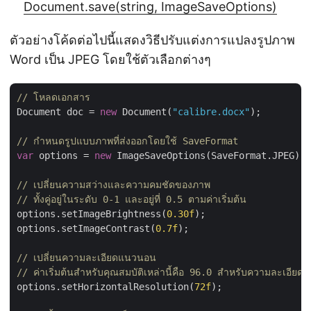
Document.save(string, ImageSaveOptions)
ตัวอย่างโค้ดต่อไปนี้แสดงวิธีปรับแต่งการแปลงรูปภาพ
Word เป็น JPEG โดยใช้ตัวเลือกต่างๆ
// โหลดเอกสาร
Document doc = 
new
 Document(
"calibre.docx"
);

// กำหนดรูปแบบภาพที่ส่งออกโดยใช้ SaveFormat
var
 options = 
new
 ImageSaveOptions(SaveFormat.JPEG);

// เปลี่ยนความสว่างและความคมชัดของภาพ
// ทั้งคู่อยู่ในระดับ 0-1 และอยู่ที่ 0.5 ตามค่าเริ่มต้น
options.setImageBrightness(
0.30f
);

options.setImageContrast(
0.7f
);

// เปลี่ยนความละเอียดแนวนอน
// ค่าเริ่มต้นสำหรับคุณสมบัติเหล่านี้คือ 96.0 สำหรับความละเอียด
options.setHorizontalResolution(
72f
);
