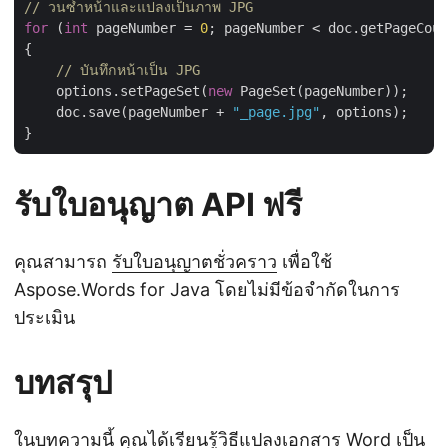
// วนซ้ำหน้าและแปลงเป็นภาพ JPG
for
 (
int
 pageNumber = 
0
; pageNumber < doc.getPageCoun
{

// บันทึกหน้าเป็น JPG
    options.setPageSet(
new
 PageSet(pageNumber));

    doc.save(pageNumber + 
"_page.jpg"
, options);

รับใบอนุญาต API ฟรี
คุณสามารถ
รับใบอนุญาตชั่วคราว
เพื่อใช้
Aspose.Words for Java โดยไม่มีข้อจำกัดในการ
ประเมิน
บทสรุป
ในบทความนี้ คุณได้เรียนรู้วิธีแปลงเอกสาร Word เป็น