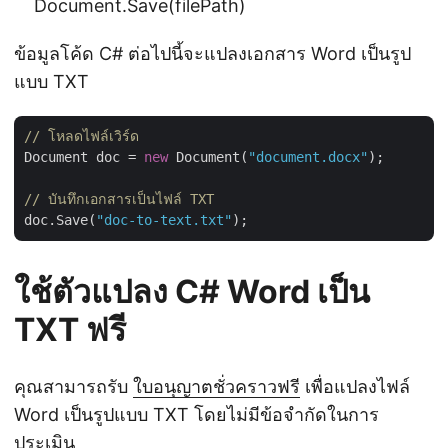
Document.Save(filePath)
ข้อมูลโค้ด C# ต่อไปนี้จะแปลงเอกสาร Word เป็นรูป
แบบ TXT
// โหลดไฟล์เวิร์ด
Document doc = 
new
 Document(
"document.docx"
);

// บันทึกเอกสารเป็นไฟล์ TXT
doc.Save(
"doc-to-text.txt"
ใช้ตัวแปลง C# Word เป็น
TXT ฟรี
คุณสามารถรับ
ใบอนุญาตชั่วคราวฟรี
เพื่อแปลงไฟล์
Word เป็นรูปแบบ TXT โดยไม่มีข้อจำกัดในการ
ประเมิน