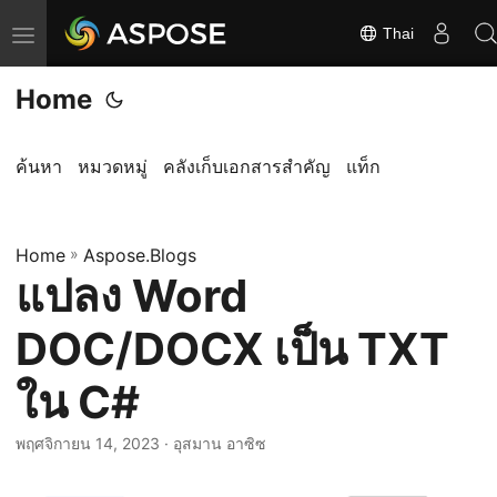
Thai
ส
ลั
Home
บ
ก
า
ค้นหา
หมวดหมู่
คลังเก็บเอกสารสำคัญ
แท็ก
ร
นำ
Home
ท
»
Aspose.Blogs
แปลง Word
า
ง
DOC/DOCX เป็น TXT
ใน C#
พฤศจิกายน 14, 2023
· อุสมาน อาซิซ