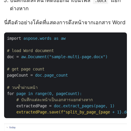
บันทึกแต่ละหน้าที่ดึงออกมาเป็นไฟล์
แยก
.docx
ต่างหาก
นี่คือตัวอย่างโค้ดที่แสดงการดึงหน้าจากเอกสาร Word
import
aspose.words as aw
# load Word document
doc
 = 
aw.Document("sample-multi-page.docx")
# get page count
pageCount
 = 
doc.page_count
# วนซ้ำผ่านหน้า
for
page in range(0, pageCount):
    # บันทึกแต่ละหน้าเป็นเอกสารแยกต่างหาก
extractedPage
 = 
doc.extract_pages(page, 1)
extractedPage.save(f"split_by_page_{page
+ 1}.doc