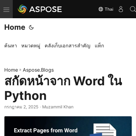
Thai
ส
ลั
Home
บ
ก
า
ค้นหา
หมวดหมู่
คลังเก็บเอกสารสำคัญ
แท็ก
ร
นำ
Home
ท
»
Aspose.Blogs
สกัดหน้าจาก Word ใน
า
ง
Python
กรกฎาคม 2, 2025
· Muzammil Khan