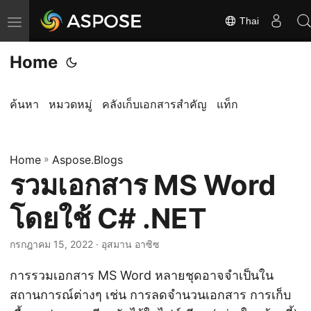
Thai
ส
ลั
Home
บ
ก
า
ค้นหา
หมวดหมู่
คลังเก็บเอกสารสำคัญ
แท็ก
ร
นำ
Home
ท
»
Aspose.Blogs
รวมเอกสาร MS Word
า
ง
โดยใช้ C# .NET
กรกฎาคม 15, 2022
· อุสมาน อาซิซ
การรวมเอกสาร MS Word หลายชุดอาจจำเป็นใน
สถานการณ์ต่างๆ เช่น การลดจำนวนเอกสาร การเก็บ