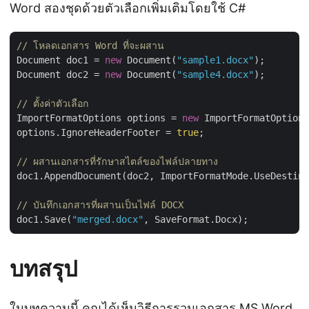
Word สองชุดด้วยตัวเลือกเพิ่มเติมโดยใช้ C#
// โหลดเอกสาร Word ที่จะผสาน
Document doc1 = 
new
 Document(
"sample1.docx"
);

Document doc2 = 
new
 Document(
"sample4.docx"
);

// ตั้งค่าตัวเลือก
ImportFormatOptions options = 
new
 ImportFormatOptions
options.IgnoreHeaderFooter = 
true
;

// ผสานเอกสารที่รักษาสไตล์ของไฟล์ปลายทาง
doc1.AppendDocument(doc2, ImportFormatMode.UseDestina
// บันทึกเอกสารที่ผสานเป็นไฟล์ DOCX
doc1.Save(
"merged.docx"
บทสรุป
ในบทความนี้ คุณได้เห็นวิธีการรวมเอกสาร MS Word