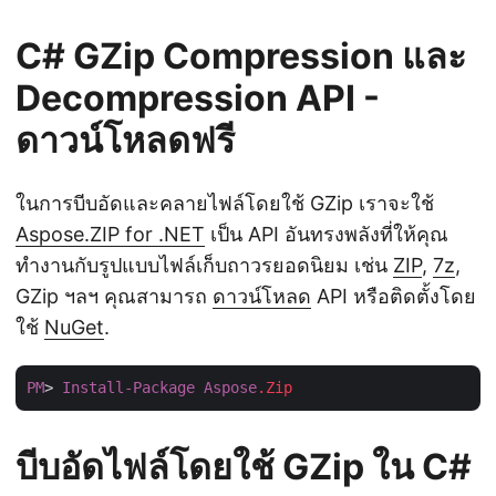
C# GZip Compression และ
Decompression API -
ดาวน์โหลดฟรี
ในการบีบอัดและคลายไฟล์โดยใช้ GZip เราจะใช้
Aspose.ZIP for .NET
เป็น API อันทรงพลังที่ให้คุณ
ทำงานกับรูปแบบไฟล์เก็บถาวรยอดนิยม เช่น
ZIP
,
7z
,
GZip ฯลฯ คุณสามารถ
ดาวน์โหลด
API หรือติดตั้งโดย
ใช้
NuGet
.
PM
> 
Install-Package
Aspose
.Zip
บีบอัดไฟล์โดยใช้ GZip ใน C#