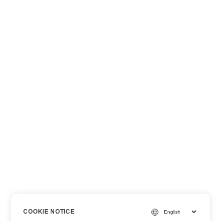
COOKIE NOTICE