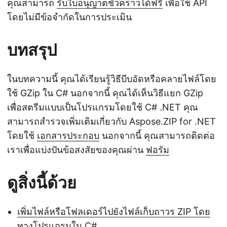
คุณสามารถ
รับใบอนุญาตชั่วคราวได้ฟรี
เพื่อใช้ API
โดยไม่มีข้อจำกัดในการประเมิน
บทสรุป
ในบทความนี้ คุณได้เรียนรู้วิธีบีบอัดหรือคลายไฟล์โดย
ใช้ GZip ใน C# นอกจากนี้ คุณได้เห็นวิธีแยก GZip
เพื่อสตรีมแบบเป็นโปรแกรมโดยใช้ C# .NET คุณ
สามารถสำรวจเพิ่มเติมเกี่ยวกับ Aspose.ZIP for .NET
โดยใช้
เอกสารประกอบ
นอกจากนี้ คุณสามารถติดต่อ
เราเพื่อแบ่งปันข้อสงสัยของคุณผ่าน
ฟอรัม
ดูสิ่งนี้ด้วย
เพิ่มไฟล์หรือโฟลเดอร์ไปยังไฟล์เก็บถาวร ZIP โดย
ทางโปรแกรมใน C#