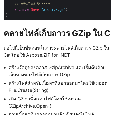
// สร้างไฟล์เก็บถาวร
archive
.Save
(
"archive.gz"
);

คลายไฟล์เก็บถาวร GZip ใน C
ต่อไปนี้เป็นขั้นตอนในการคลายไฟล์เก็บถาวร GZip ใน
C# โดยใช้ Aspose.ZIP for .NET
สร้างวัตถุของคลาส
GzipArchive
และเริ่มต้นด้วย
เส้นทางของไฟล์เก็บถาวร GZip
สร้างไฟล์สำหรับเนื้อหาที่แยกออกมาโดยใช้เมธอด
File.Create(String)
เปิด GZip เพื่อแตกไฟล์โดยใช้เมธอด
GZipArchive.Open()
อ่านเนื้อหาที่แยกออกมาแล้วเขียนลงในไฟล์