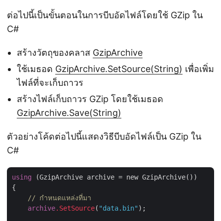
ต่อไปนี้เป็นขั้นตอนในการบีบอัดไฟล์โดยใช้ GZip ใน
C#
สร้างวัตถุของคลาส
GzipArchive
ใช้เมธอด
GzipArchive.SetSource(String)
เพื่อเพิ่ม
ไฟล์ที่จะเก็บถาวร
สร้างไฟล์เก็บถาวร GZip โดยใช้เมธอด
GzipArchive.Save(String)
ตัวอย่างโค้ดต่อไปนี้แสดงวิธีบีบอัดไฟล์เป็น GZip ใน
C#
using
 (GzipArchive archive = new GzipArchive())

{

// กำหนดแหล่งที่มา
archive
.SetSource
(
"data.bin"
);
