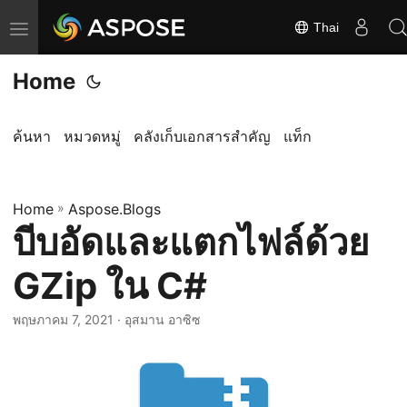
Thai
ส
ลั
Home
บ
ก
า
ค้นหา
หมวดหมู่
คลังเก็บเอกสารสำคัญ
แท็ก
ร
นำ
Home
ท
»
Aspose.Blogs
บีบอัดและแตกไฟล์ด้วย
า
ง
GZip ใน C#
พฤษภาคม 7, 2021
· อุสมาน อาซิซ