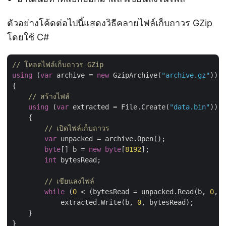
ตัวอย่างโค้ดต่อไปนี้แสดงวิธีคลายไฟล์เก็บถาวร GZip
โดยใช้ C#
// โหลดไฟล์เก็บถาวร GZip
using
 (
var
 archive = 
new
 GzipArchive(
"archive.gz"
))

{

// สร้างไฟล์
using
 (
var
 extracted = File.Create(
"data.bin"
))

    {

// เปิดไฟล์เก็บถาวร
var
 unpacked = archive.Open();

byte
[] b = 
new
byte
[
8192
];

int
 bytesRead;

// เขียนลงไฟล์
while
 (
0
 < (bytesRead = unpacked.Read(b, 
0
, b
            extracted.Write(b, 
0
, bytesRead);

    }
