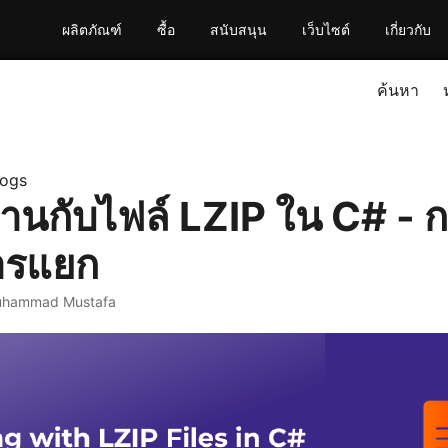
ผลิตภัณฑ์
ซื้อ
สนับสนุน
เว็บไซต์
เกี่ยวกับ
ค้นหา
logs
นกับไฟล์ LZIP ใน C# - ก
การแยก
uhammad Mustafa