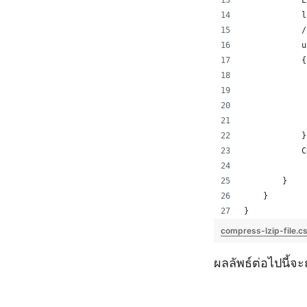
            L
            l
            /
            u
            {
             
             
             
             
            }
            C
        }
    }
}
compress-lzip-file.c
ผลลัพธ์ต่อไปนี้จะถ