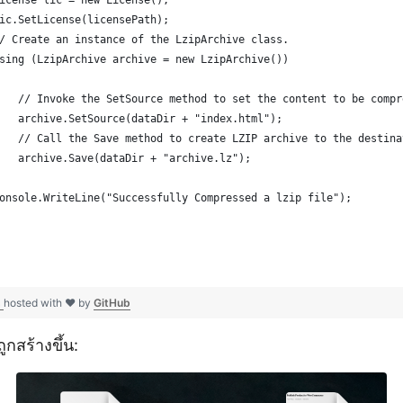
icense lic = new License();
ic.SetLicense(licensePath);
/ Create an instance of the LzipArchive class. 
sing (LzipArchive archive = new LzipArchive())
   // Invoke the SetSource method to set the content to be compr
   archive.SetSource(dataDir + "index.html");
   // Call the Save method to create LZIP archive to the destina
   archive.Save(dataDir + "archive.lz");
onsole.WriteLine("Successfully Compressed a lzip file");
s
hosted with ❤ by
GitHub
ูกสร้างขึ้น: