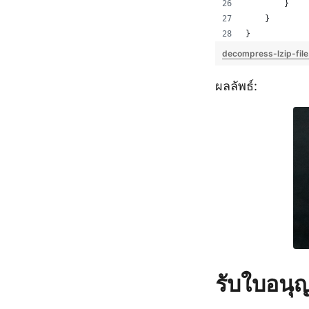
        }
    }
}
decompress-lzip-fil
ผลลัพธ์:
รับใบอนุ