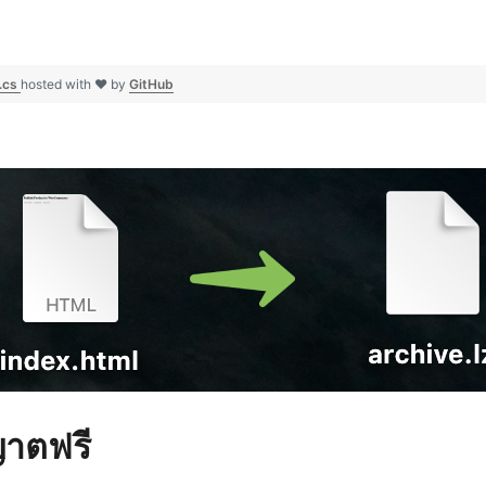
e.cs
hosted with ❤ by
GitHub
ญาตฟรี