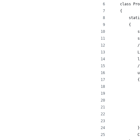
    class Pro
    {
        stati
        {
            s
            s
            /
            L
            l
            /
            u
            {
             
             
             
             
             
             
            }
            C