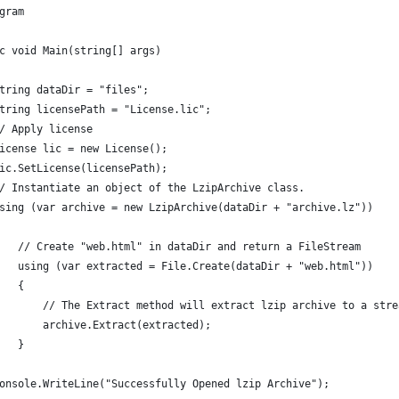
gram
c void Main(string[] args)
tring dataDir = "files";
tring licensePath = "License.lic";
/ Apply license
icense lic = new License();
ic.SetLicense(licensePath);
/ Instantiate an object of the LzipArchive class. 
sing (var archive = new LzipArchive(dataDir + "archive.lz"))
   // Create "web.html" in dataDir and return a FileStream
   using (var extracted = File.Create(dataDir + "web.html"))
   {
       // The Extract method will extract lzip archive to a stre
       archive.Extract(extracted);
   }
onsole.WriteLine("Successfully Opened lzip Archive");