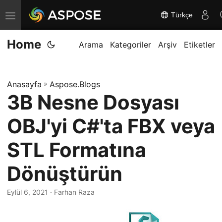
Türkçe
G
e
Home
z
Arama
Kategoriler
Arşiv
Etiketler
i
n
Anasayfa
»
Aspose.Blogs
m
3B Nesne Dosyası
e
y
OBJ'yi C#'ta FBX veya
i
d
STL Formatına
e
Dönüştürün
ğ
i
Eylül 6, 2021
· Farhan Raza
ş
t