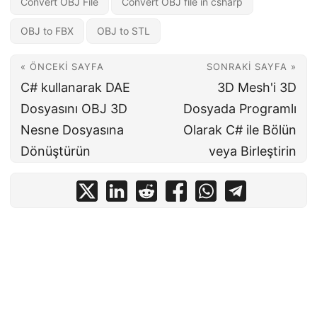
Convert OBJ File
Convert OBJ file in csharp
OBJ to FBX
OBJ to STL
« ÖNCEKI SAYFA
SONRAKI SAYFA »
C# kullanarak DAE
3D Mesh'i 3D
Dosyasını OBJ 3D
Dosyada Programlı
Nesne Dosyasına
Olarak C# ile Bölün
Dönüştürün
veya Birleştirin