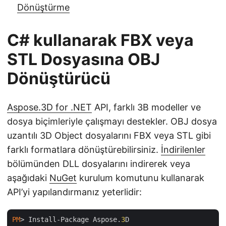
Dönüştürme
C# kullanarak FBX veya
STL Dosyasına OBJ
Dönüştürücü
Aspose.3D for .NET
API, farklı 3B modeller ve
dosya biçimleriyle çalışmayı destekler. OBJ dosya
uzantılı 3D Object dosyalarını FBX veya STL gibi
farklı formatlara dönüştürebilirsiniz.
İndirilenler
bölümünden DLL dosyalarını indirerek veya
aşağıdaki
NuGet
kurulum komutunu kullanarak
API’yi yapılandırmanız yeterlidir:
PM
> Install-Package Aspose.
3