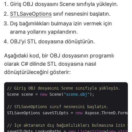
Giriş OBJ dosyasını Scene sınıfıyla yükleyin.
STLSaveOptions
sınıf nesnesini başlatın.
Dış bağımlılıkları bulmaya izin vermek için
arama yollarını yapılandırın.
OBJ’yi STL dosyasına dönüştürün.
Aşağıdaki kod, bir OBJ dosyasının programlı
olarak C# dilinde STL dosyasına nasıl
dönüştürüleceğini gösterir:
// Giriş OBJ dosyasını Scene sınıfıyla yükleyin.
Scene scene = 
new
 Scene(
"scene.obj"
);

// STLSaveOptions sınıf nesnesini başlatın.
STLSaveOptions saveSTLOpts = 
new
 Aspose.ThreeD.Format
// İçe aktaranın dış bağımlılıkları bulmasına izin ve
saveSTLOpts.LookupPaths = 
new
List
<
string
>(
new
string