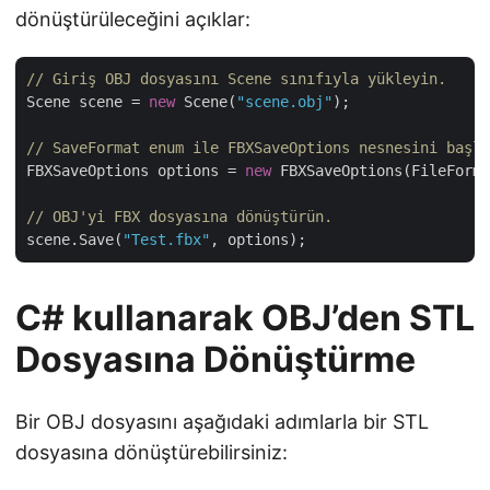
dönüştürüleceğini açıklar:
// Giriş OBJ dosyasını Scene sınıfıyla yükleyin.
Scene scene = 
new
 Scene(
"scene.obj"
);

// SaveFormat enum ile FBXSaveOptions nesnesini başla
FBXSaveOptions options = 
new
 FBXSaveOptions(FileForma
// OBJ'yi FBX dosyasına dönüştürün.
scene.Save(
"Test.fbx"
C# kullanarak OBJ’den STL
Dosyasına Dönüştürme
Bir OBJ dosyasını aşağıdaki adımlarla bir STL
dosyasına dönüştürebilirsiniz: