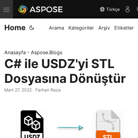
Türkçe
G
e
Home
z
Arama
Kategoriler
Arşiv
Etiketler
i
n
Anasayfa
»
Aspose.Blogs
m
C# ile USDZ'yi STL
e
y
Dosyasına Dönüştür
i
d
Mart 27, 2022
· Farhan Raza
e
ğ
i
ş
t