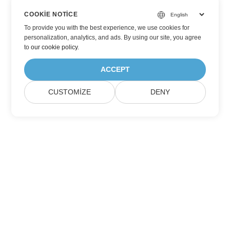
COOKIE NOTICE
To provide you with the best experience, we use cookies for
personalization, analytics, and ads. By using our site, you agree
to
our cookie policy
.
ACCEPT
CUSTOMIZE
DENY
Aspose Ürün Güncellemelerine Abone Olun
Doğrudan posta kutunuza teslim edilen aylık bültenler ve
teklifler alın.