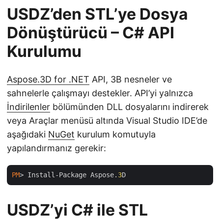
USDZ’den STL’ye Dosya
Dönüştürücü – C# API
Kurulumu
Aspose.3D for .NET
API, 3B nesneler ve
sahnelerle çalışmayı destekler. API’yi yalnızca
İndirilenler
bölümünden DLL dosyalarını indirerek
veya Araçlar menüsü altında Visual Studio IDE’de
aşağıdaki
NuGet
kurulum komutuyla
yapılandırmanız gerekir:
PM
> Install-Package Aspose.
3
USDZ’yi C# ile STL