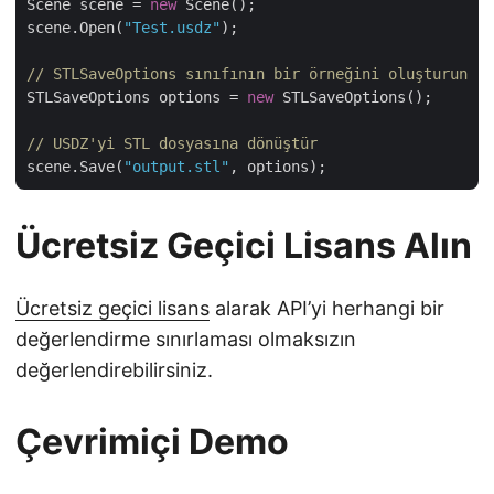
Scene scene = 
new
 Scene();

scene.Open(
"Test.usdz"
);

// STLSaveOptions sınıfının bir örneğini oluşturun 
STLSaveOptions options = 
new
 STLSaveOptions();

// USDZ'yi STL dosyasına dönüştür 
scene.Save(
"output.stl"
Ücretsiz Geçici Lisans Alın
Ücretsiz geçici lisans
alarak API’yi herhangi bir
değerlendirme sınırlaması olmaksızın
değerlendirebilirsiniz.
Çevrimiçi Demo