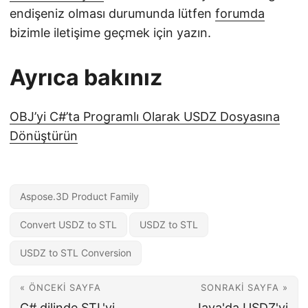
endişeniz olması durumunda lütfen
forumda
bizimle iletişime geçmek için yazın.
Ayrıca bakınız
OBJ’yi C#’ta Programlı Olarak USDZ Dosyasına
Dönüştürün
Aspose.3D Product Family
Convert USDZ to STL
USDZ to STL
USDZ to STL Conversion
« ÖNCEKI SAYFA
SONRAKI SAYFA »
C# dilinde STL'yi
Java'da USDZ'yi