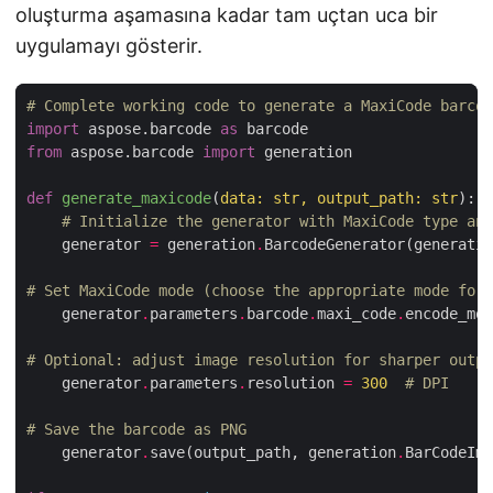
oluşturma aşamasına kadar tam uçtan uca bir
uygulamayı gösterir.
# Complete working code to generate a MaxiCode barcod
import
 aspose.barcode 
as
from
 aspose.barcode 
import
def
generate_maxicode
(
data: str, output_path: str
):
# Initialize the generator with MaxiCode type and
    generator 
=
 generation
.
BarcodeGenerator(generatio
# Set MaxiCode mode (choose the appropriate mode for 
    generator
.
parameters
.
barcode
.
maxi_code
.
encode_mod
# Optional: adjust image resolution for sharper outpu
    generator
.
parameters
.
resolution 
=
300
# DPI
# Save the barcode as PNG
    generator
.
save(output_path, generation
.
BarCodeIma