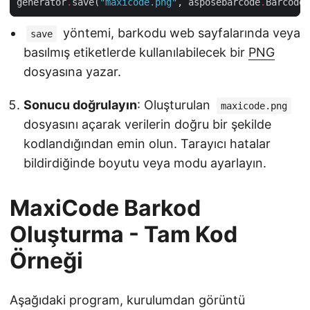
generator
.
save(
"maxicode.png"
, asposebarcode
.
BarcodeI
yöntemi, barkodu web sayfalarında veya
save
basılmış etiketlerde kullanılabilecek bir
PNG
dosyasına yazar.
Sonucu doğrulayın
: Oluşturulan
maxicode.png
dosyasını açarak verilerin doğru bir şekilde
kodlandığından emin olun. Tarayıcı hatalar
bildirdiğinde boyutu veya modu ayarlayın.
MaxiCode Barkod
Oluşturma - Tam Kod
Örneği
Aşağıdaki program, kurulumdan görüntü