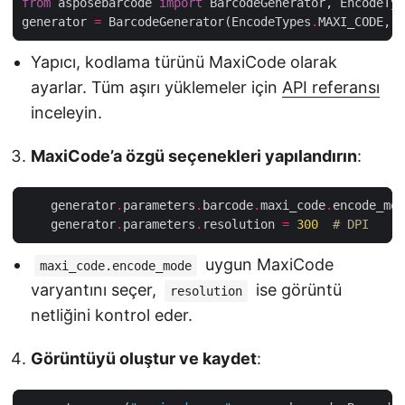
from
 asposebarcode 
import
generator 
=
 BarcodeGenerator(EncodeTypes
.
MAXI_CODE, 
"
Yapıcı, kodlama türünü MaxiCode olarak
ayarlar. Tüm aşırı yüklemeler için
API referansı
inceleyin.
MaxiCode’a özgü seçenekleri yapılandırın
:
    generator
.
parameters
.
barcode
.
maxi_code
.
encode_mod
    generator
.
parameters
.
resolution 
=
300
# DPI
uygun MaxiCode
maxi_code.encode_mode
varyantını seçer,
ise görüntü
resolution
netliğini kontrol eder.
Görüntüyü oluştur ve kaydet
: