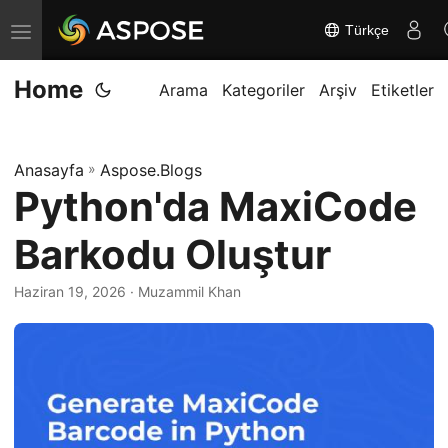
Türkçe
G
e
Home
z
Arama
Kategoriler
Arşiv
Etiketler
i
n
Anasayfa
»
Aspose.Blogs
m
Python'da MaxiCode
e
y
Barkodu Oluştur
i
d
Haziran 19, 2026
· Muzammil Khan
e
ğ
i
ş
t