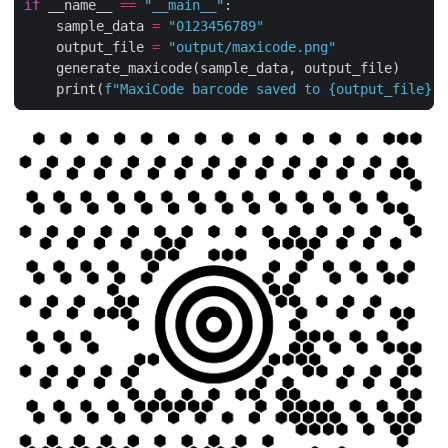
if
 __name__ 
==
"__main__"
    sample_data 
=
"0123456789"
    output_file 
=
"output/maxicode.png"
    print(
f
"MaxiCode barcode saved to 
{
output_file
}
"