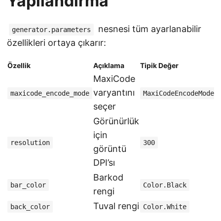
Yapılandırma
nesnesi tüm ayarlanabilir
generator.parameters
özellikleri ortaya çıkarır:
Özellik
Açıklama
Tipik Değer
MaxiCode
varyantını
maxicode_encode_mode
MaxiCodeEncodeMode.
seçer
Görünürlük
için
resolution
300
görüntü
DPI’sı
Barkod
bar_color
Color.Black
rengi
Tuval rengi
back_color
Color.White