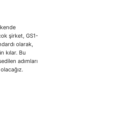
rakende
ok şirket, GS1-
ndardı olarak,
n kılar. Bu
edilen adımları
 olacağız.