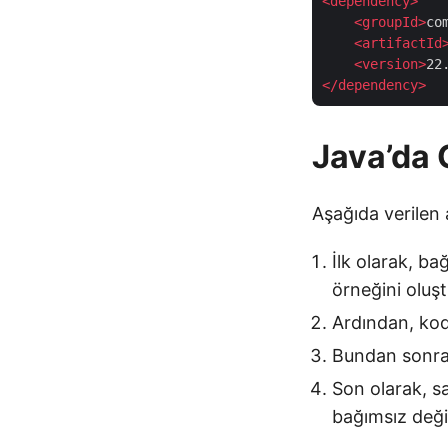
<
dependency
>
<
groupId
>
co
<
artifactId
<
version
>
22
</
dependency
>
Java’da 
Aşağıda verilen 
İlk olarak, b
örneğini oluş
Ardından, kod
Bundan sonra,
Son olarak, s
bağımsız değiş