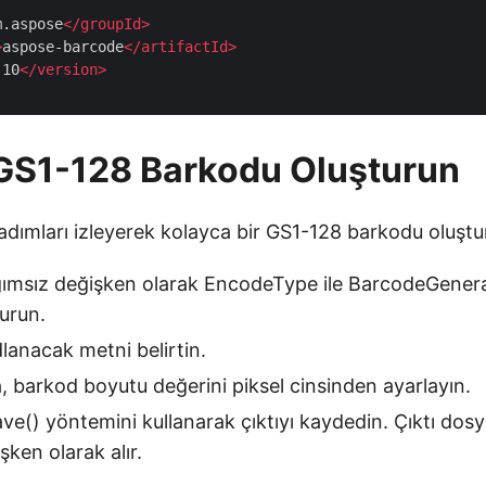
m.aspose
</
groupId
>
>
aspose-barcode
</
artifactId
>
.10
</
version
>
GS1-128 Barkodu Oluşturun
adımları izleyerek kolayca bir GS1-128 barkodu oluştura
ağımsız değişken olarak EncodeType ile BarcodeGenerat
turun.
lanacak metni belirtin.
 barkod boyutu değerini piksel cinsinden ayarlayın.
ave() yöntemini kullanarak çıktıyı kaydedin. Çıktı dos
ken olarak alır.