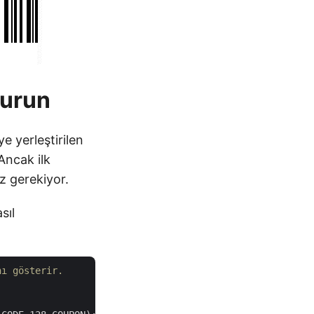
turun
e yerleştirilen
Ancak ilk
 gerekiyor.
sıl
nı gösterir.