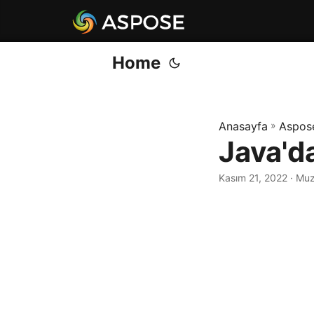
Home
Anasayfa
»
Aspos
Java'd
Kasım 21, 2022
· Mu