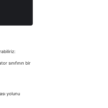
biliriz:
or sınıfının bir
yası yolunu