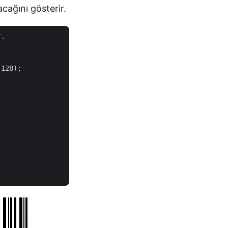
cağını gösterir.
r.
128);
