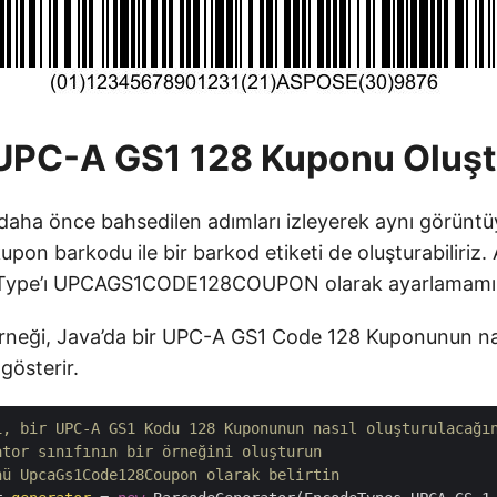
 UPC-A GS1 128 Kuponu Oluş
daha önce bahsedilen adımları izleyerek aynı görüntüy
upon barkodu ile bir barkod etiketi de oluşturabiliriz. 
Type’ı UPCAGS1CODE128COUPON olarak ayarlamamız
rneği, Java’da bir UPC-A GS1 Code 128 Kuponunun na
gösterir.
i, bir UPC-A GS1 Kodu 128 Kuponunun nasıl oluşturulacağı
ator sınıfının bir örneğini oluşturun
nü UpcaGs1Code128Coupon olarak belirtin