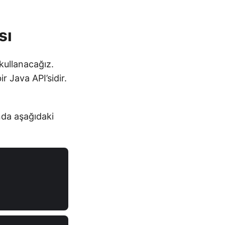
sı
 kullanacağız.
r Java API’sidir.
da aşağıdaki