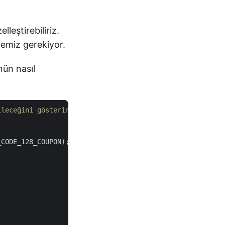
eştirebiliriz.
emiz gerekiyor.
ün nasıl
ileceğini gösterir.
CODE_128_COUPON);
