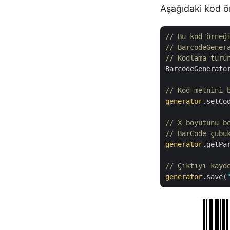
Aşağıdaki kod ör
// Bu kod örneğ
// BarcodeGener
// Kodlama türü
BarcodeGenerato
// Kod metnini 
generator
.setCo
// X boyutunu b
// BarCode çubu
generator
.getPa
// Çıktıyı kayd
generator
.save(