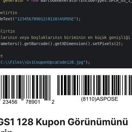
r 
generator
 = 
new
 BarcodeGenerator(EncodeTypes.UPCA_GS_1_
belirtin
deText(
"123456789012(8110)ASPOSE"
);

elirtin 
klarının veya boşluklarının biriminin en küçük genişliği
rameters().getBarcode().getXDimension().setPixels(
2
);

et
"C:\\Files\\Gs1CouponUpcaCode128.jpg"
 GS1 128 Kupon Görünümünü