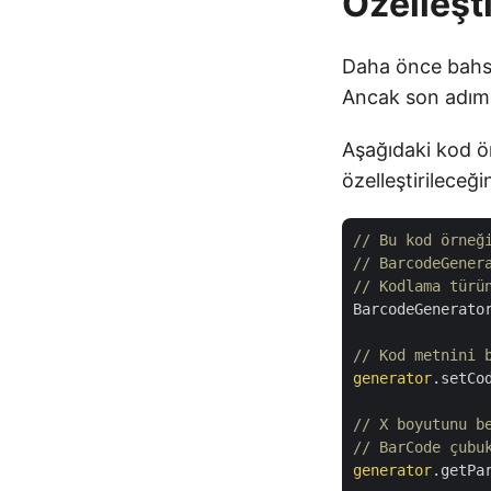
Özelleşti
Daha önce bahse
Ancak son adımd
Aşağıdaki kod 
özelleştirileceğin
// Bu kod örneğ
// BarcodeGener
// Kodlama türü
BarcodeGenerato
// Kod metnini 
generator
.setCo
// X boyutunu b
// BarCode çubu
generator
.getPa