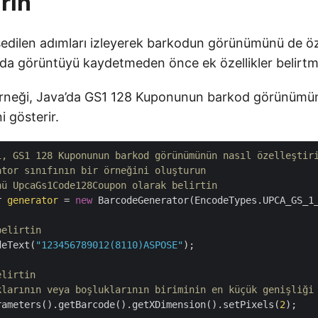
rin
dilen adımları izleyerek barkodun görünümünü de özell
a görüntüyü kaydetmeden önce ek özellikler belirtm
örneği, Java’da GS1 128 Kuponunun barkod görünümün
i gösterir.
i, GS1 128 Kuponunun barkod görünümünün nasıl özelleştir
ator sınıfının bir örneğini oluşturun
nü UpcaGs1Code128Coupon olarak belirtin
r 
generator
 = 
new
 BarcodeGenerator(EncodeTypes.UPCA_GS_1_
belirtin
deText(
"123456789012(8110)ASPOSE"
);

elirtin 
klarının veya boşluklarının biriminin en küçük genişliği
rameters().getBarcode().getXDimension().setPixels(
2
);
