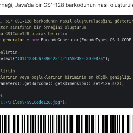
neği, Java’da bir GS1-128 barkodunun nasıl oluşturula
i, bir GS1-128 barkodunun nasıl oluşturulacağını gösteri
ator sınıfının bir örneğini oluşturun
nü GS1Code128 olarak belirtin
r 
generator
 = 
new
 BarcodeGenerator(EncodeTypes.GS_1_CODE_
belirtin
deText(
"(01)12345678901231(21)ASPOSE(30)9876"
);

elirtin 
klarının veya boşluklarının biriminin en küçük genişliği
rameters().getBarcode().getXDimension().setPixels(
2
);

et
"C:\\Files\\GS1Code128.jpg"