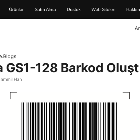
Ürünler
Satın Alma
Destek
Web Siteleri
Hakkı
A
e.Blogs
a GS1-128 Barkod Oluş
zammil Han