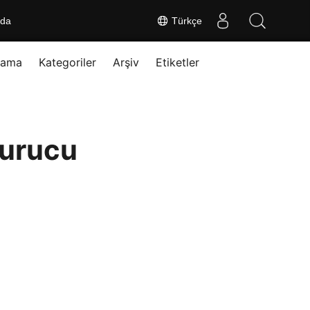
nda
Türkçe
rama
Kategoriler
Arşiv
Etiketler
turucu