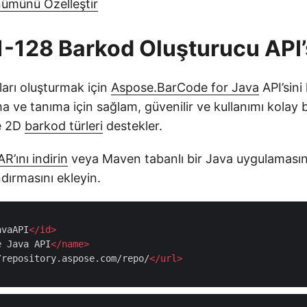
ümünü Özelleştir
-128 Barkod Oluşturucu API’
arı oluşturmak için
Aspose.BarCode for Java
API’sini
 ve tanıma için sağlam, güvenilir ve kullanımı kolay bi
ve 2D
barkod türleri
destekler.
AR’ını indirin
veya Maven tabanlı bir Java uygulamasın
dırmasını ekleyin.
avaAPI
</
id
>
e Java API
</
name
>
/repository.aspose.com/repo/
</
url
>