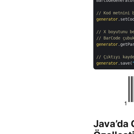
BarcodeGenerato
// Kod metnini 
generator
.setCo
// X boyutunu b
// BarCode çubu
generator
.getPa
// Çıktıyı kayd
generator
.save(
Java’da