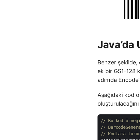
Java’da
Benzer şekilde, 
ek bir GS1-128 k
adımda Encode
Aşağıdaki kod ö
oluşturulacağını 
// Bu kod örneğ
// BarcodeGener
// Kodlama türü