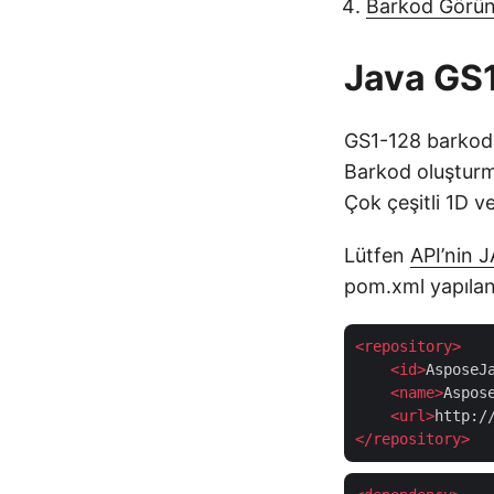
Barkod Görün
Java GS1
GS1-128 barkodl
Barkod oluşturma
Çok çeşitli 1D 
Lütfen
API’nin J
pom.xml yapılan
<
repository
>
<
id
>
AsposeJ
<
name
>
Aspos
<
url
>
http:/
</
repository
>