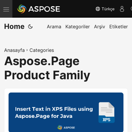
Türkçe
G
e
Home
z
Arama
Kategoriler
Arşiv
Etiketler
i
n
Anasayfa
»
Categories
m
Aspose.Page
e
y
Product Family
i
d
e
ğ
i
ş
t