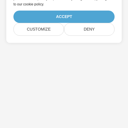
to
our cookie policy
.
ACCEPT
CUSTOMIZE
DENY
Aspose Ürün Güncellemelerine Abone Olun
Aylık bültenleri ve teklifleri doğrudan posta kutunuza alın.
Gönder