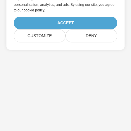
personalization, analytics, and ads. By using our site, you agree
to
our cookie policy
.
ACCEPT
CUSTOMIZE
DENY
Aspose Ürün Güncellemelerine Abone Olun
Aylık bültenleri ve teklifleri doğrudan posta kutunuza alın.
Gönder