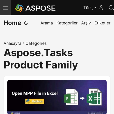
Türkçe
G
e
Home
z
Arama
Kategoriler
Arşiv
Etiketler
i
n
Anasayfa
»
Categories
m
Aspose.Tasks
e
y
Product Family
i
d
e
ğ
i
ş
t