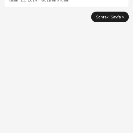
Kasım 25, 2024
· Muzammil Khan
Sonraki Sayfa »