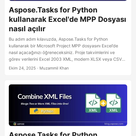
i
Aspose.Tasks for Python
r
kullanarak Excel'de MPP Dosyası
nasıl açılır
Bu adım adım kılavuzda, Aspose.Tasks for Python
kullanarak bir Microsoft Project MPP dosyasını Excel’de
nasıl açacağınızı öğreneceksiniz. Proje takvimlerini ve
görev verilerini Excel 2003 XML, modern XLSX veya CSV
biçimlerine nasıl aktaracağınızı öğrenin ve MPP verilerinizi
Ekim 24, 2025
· Muzammil Khan
doğrudan Excel’de, Microsoft Project’i yüklemeden
görüntüleyin.
Aspose.Tasks for Python