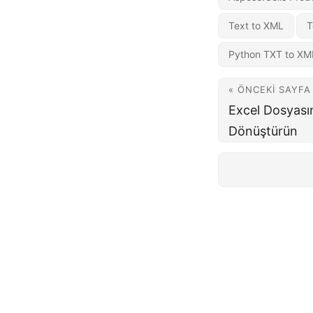
Text to XML
T
Python TXT to XM
« ÖNCEKI SAYFA
Excel Dosyası
Dönüştürün