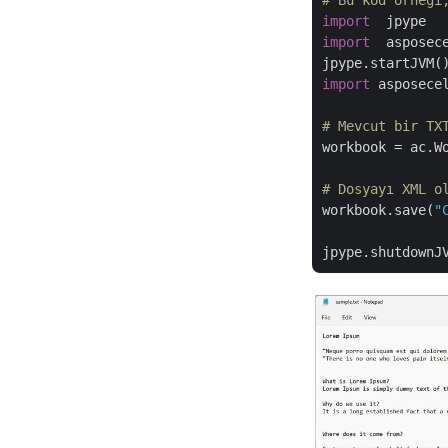
# Bu kod örneği
import
import
  asposece
import
 asposece
# Mevcut bir TX
workbook = ac.W
# Dosyayı XML o
workbook.save(
"