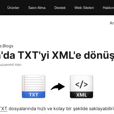
Ürünler
Satın Alma
Destek
Web Siteleri
Hakkı
A
e.Blogs
'da TXT'yi XML'e dönü
uzammil Han
TXT
dosyalarında hızlı ve kolay bir şekilde saklayabiliriz