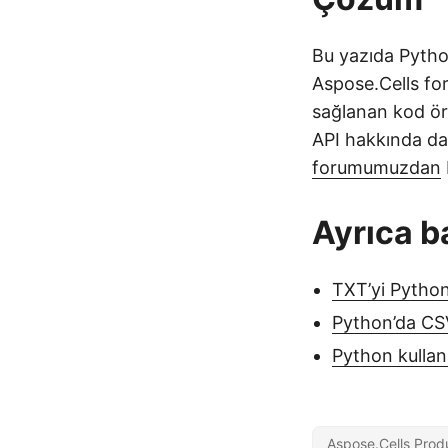
Bu yazıda Pytho
Aspose.Cells fo
sağlanan kod örn
API hakkında dah
forumumuzdan
Ayrıca b
TXT’yi Pytho
Python’da CS
Python kullan
Aspose.Cells Prod