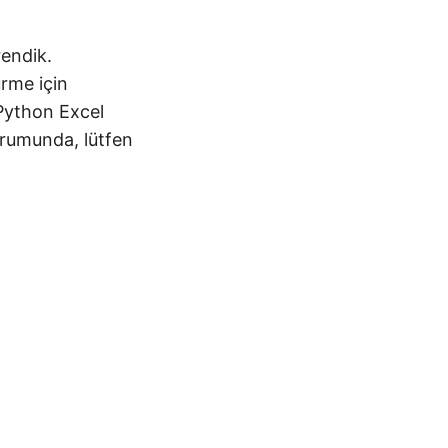
endik.
rme için
Python Excel
durumunda, lütfen