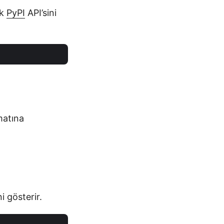
ak
PyPI
API’sini
matına
 gösterir.