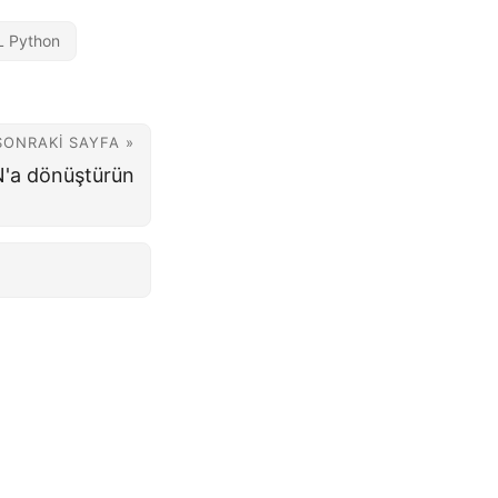
L Python
SONRAKI SAYFA »
N'a dönüştürün