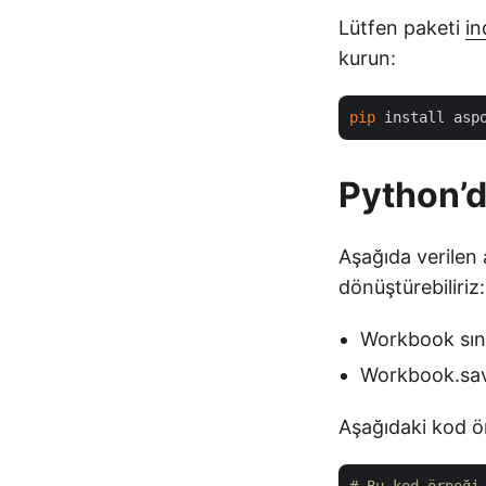
Lütfen paketi
in
kurun:
pip
Python’
Aşağıda verilen
dönüştürebiliriz:
Workbook sını
Workbook.save
Aşağıdaki kod ör