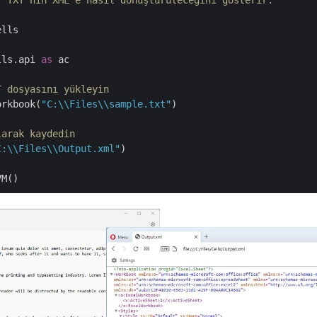
, TXT'nin XML'e nasıl dönüştürüleceğini gösterir.
lls

lls.api 
as
 ac

T dosyasını yükleyin
orkbook(
"C:\\Files\\sample.txt"
)

larak kaydedin
C:\\Files\\Output.xml"
)
