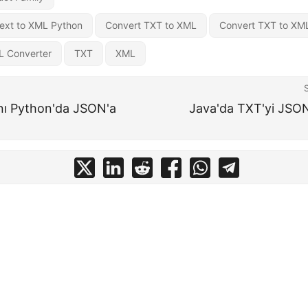
ext to XML Python
Convert TXT to XML
Convert TXT to XM
L Converter
TXT
XML
nı Python'da JSON'a
Java'da TXT'yi JSO