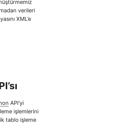
önüştürmemiz
madan verileri
syasını XML’e
I’sı
thon
API’yi
leme işlemlerini
ik tablo işleme