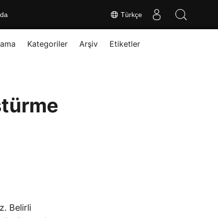
nda
Türkçe
rama
Kategoriler
Arşiv
Etiketler
ştürme
. Belirli