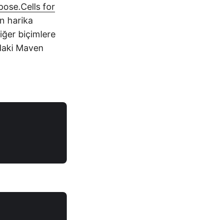
pose.Cells for
in harika
diğer biçimlere
daki Maven