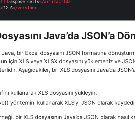
ctId
>
aspose-cells
</
artifactId
>
n
>
22.6
</
version
>
Dosyasını Java’da JSON’a Dö
r Java, bir Excel dosyasını JSON formatına dönüştürm
Bunun için XLS veya XLSX dosyasını yüklemeniz ve JS
erlidir. Aşağıdakiler, bir XLS dosyasını Java’da JSON
ıfını kullanarak XLS dosyasını yükleyin.
e()
yöntemini kullanarak XLS’yi JSON olarak kaydedi
rneği, bir XLS dosyasının Java’da JSON olarak nasıl k