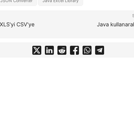
 JSON Converter
Java Excel Library
 XLS'yi CSV'ye
Java kullanara