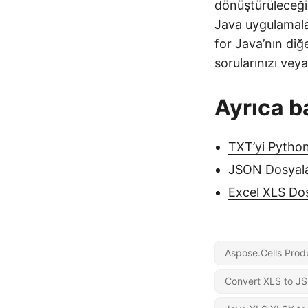
dönüştürüleceği
Java uygulamalar
for Java’nın diğ
sorularınızı veya
Ayrıca b
TXT’yi Pytho
JSON Dosyala
Excel XLS Dos
Aspose.Cells Prod
Convert XLS to J