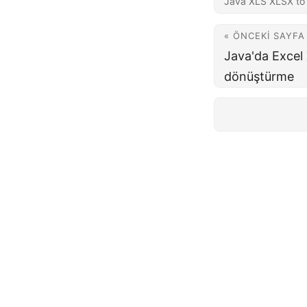
Java XLS XLSX to
« ÖNCEKI SAYFA
Java'da Excel
dönüştürme