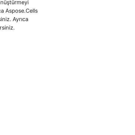
önüştürmeyi
ca Aspose.Cells
iniz. Ayrıca
rsiniz.