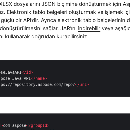
XLSX dosyalarını JSON biçimine dönüştürmek için
As
z. Elektronik tablo belgeleri oluşturmak ve işlemek iç
 güçlü bir API’dir. Ayrıca elektronik tablo belgelerinin 
dönüştürülmesini sağlar. JAR’ını
indirebilir
veya aşağı
nı kullanarak doğrudan kurabilirsiniz.
oseJavaAPI
</
id
>
spose Java API
</
name
>
tps://repository.aspose.com/repo/
</
url
>
d
>
com.aspose
</
groupId
>