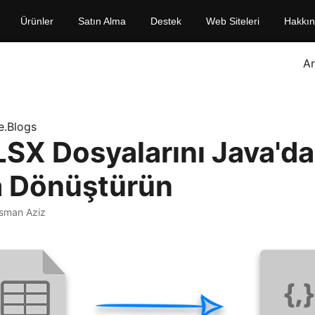
Ürünler
Satın Alma
Destek
Web Siteleri
Hakkı
A
e.Blogs
SX Dosyalarını Java'da
 Dönüştürün
sman Aziz