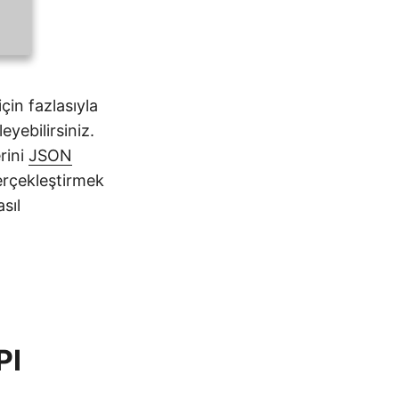
çin fazlasıyla
leyebilirsiniz.
rini
JSON
erçekleştirmek
sıl
PI