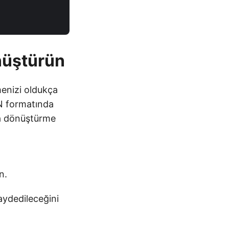
nüştürün
enizi oldukça
ON formatında
’a dönüştürme
n.
aydedileceğini