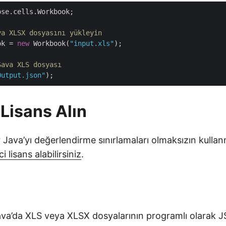
se.cells.Workbook;     

ya XLSX dosyasını yükleyin
ok = 
new
 Workbook(
"input.xls"
);

Sava XLS dosyası
Output.json"
 Lisans Alın
 Java’yı değerlendirme sınırlamaları olmaksızın kullan
i lisans alabilirsiniz
.
va’da XLS veya XLSX dosyalarının programlı olarak J