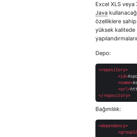
Excel XLS veya 
Java
kullanacağı
özelliklere sahip
yüksek kalitede 
yapılandırmaları
Depo:
<
repository
>
<
id
>
Asp
<
name
>
A
<
url
>
ht
</
repository
>
Bağımlılık:
<
dependency
>
<
groupI