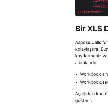
<
artifa
<
versio
</
dependency
>
Bir XLS 
Aspose.Cells fo
kolaylaştırır. 
kaydetmeniz yet
adımlarıdır.
Workbook
sın
Workbook.sav
Aşağıdaki kod ö
gösterir.