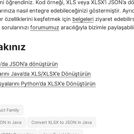
ni öğrendiniz. Kod örneği, XLS veya XLSX’i JSON’a d
ınıza nasıl entegre edebileceğinizi göstermiştir. Ayrı
er özelliklerini keşfetmek için
belgeleri
ziyaret edebilirs
 sorularınızı
forumumuz
aracılığıyla bizimle paylaşabili
akınız
n’da JSON’a dönüştürün
rını Java’da XLS/XLSX’e Dönüştürün
yalarını Python’da XLSX’e Dönüştürün
uct Family
SON in Java
Convert XLSX to JSON in Java