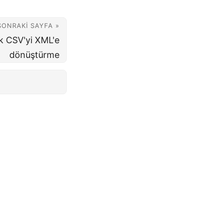
SONRAKI SAYFA »
k CSV'yi XML'e
dönüştürme