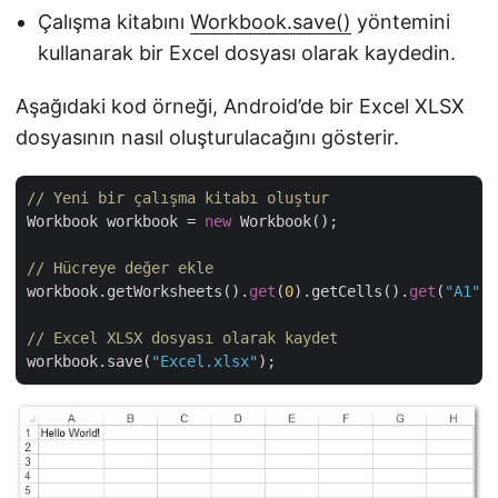
Çalışma kitabını
Workbook.save()
yöntemini
kullanarak bir Excel dosyası olarak kaydedin.
Aşağıdaki kod örneği, Android’de bir Excel XLSX
dosyasının nasıl oluşturulacağını gösterir.
// Yeni bir çalışma kitabı oluştur
Workbook workbook = 
new
 Workbook();

// Hücreye değer ekle
workbook.getWorksheets().
get
(
0
).getCells().
get
(
"A1"
).
// Excel XLSX dosyası olarak kaydet
workbook.save(
"Excel.xlsx"