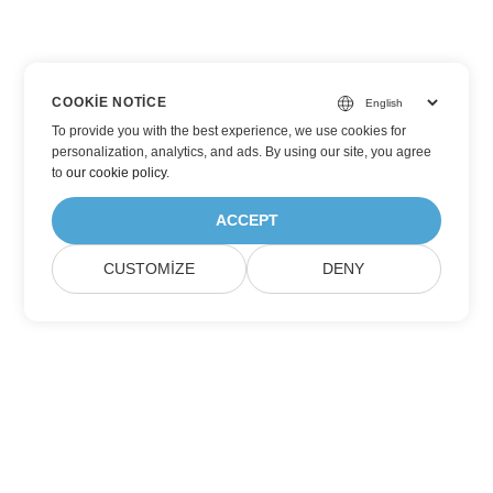
COOKIE NOTICE
To provide you with the best experience, we use cookies for
personalization, analytics, and ads. By using our site, you agree
to
our cookie policy
.
ACCEPT
CUSTOMIZE
DENY
Aspose Ürün Güncellemelerine Abone Olun
Aylık bültenleri ve teklifleri doğrudan posta kutunuza alın.