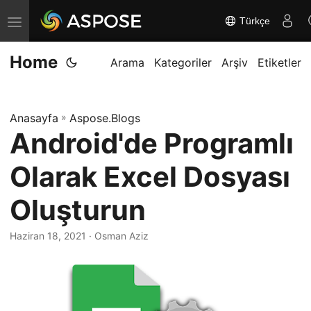
Türkçe
G
e
Home
z
Arama
Kategoriler
Arşiv
Etiketler
i
n
Anasayfa
»
Aspose.Blogs
m
Android'de Programlı
e
y
Olarak Excel Dosyası
i
d
Oluşturun
e
Haziran 18, 2021
· Osman Aziz
ğ
i
ş
t