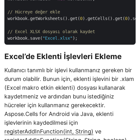
// Hücreye değer ekle
workbook.getWorksheets().get(
0
).getCells().get(
0
).set
// Excel XLSX dosyası olarak kaydet
workbook.save(
"Excel.xlsx"
Excel’de Eklenti İşlevleri Ekleme
Kullanıcı tanımlı bir işlevi kullanmanız gereken bir
durum olabilir. Bunun için, eklenti işlevini bir .xlam
(Excel makro etkin eklenti) dosyası kullanarak
kaydetmeniz ve ardından bunu istediğiniz
hücreler için kullanmanız gerekecektir.
Aspose.Cells for Android via Java, eklenti
işlevlerinin kaydedilmesi için
registerAddInFunction(int, String)
ve