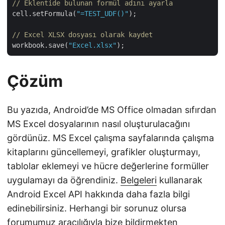
// Eklentide bulunan formül adını ayarla
cell.setFormula(
"=TEST_UDF()"
); 

// Excel XLSX dosyası olarak kaydet
workbook.save(
"Excel.xlsx"
Çözüm
Bu yazıda, Android’de MS Office olmadan sıfırdan
MS Excel dosyalarının nasıl oluşturulacağını
gördünüz. MS Excel çalışma sayfalarında çalışma
kitaplarını güncellemeyi, grafikler oluşturmayı,
tablolar eklemeyi ve hücre değerlerine formüller
uygulamayı da öğrendiniz.
Belgeleri
kullanarak
Android Excel API hakkında daha fazla bilgi
edinebilirsiniz. Herhangi bir sorunuz olursa
forumumuz
aracılığıyla bize bildirmekten