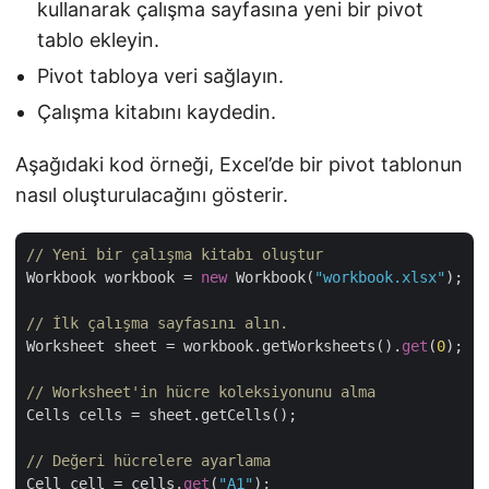
kullanarak çalışma sayfasına yeni bir pivot
tablo ekleyin.
Pivot tabloya veri sağlayın.
Çalışma kitabını kaydedin.
Aşağıdaki kod örneği, Excel’de bir pivot tablonun
nasıl oluşturulacağını gösterir.
// Yeni bir çalışma kitabı oluştur
Workbook workbook = 
new
 Workbook(
"workbook.xlsx"
); 

// İlk çalışma sayfasını alın.
Worksheet sheet = workbook.getWorksheets().
get
(
0
);

// Worksheet'in hücre koleksiyonunu alma
Cells cells = sheet.getCells();

// Değeri hücrelere ayarlama
Cell cell = cells.
get
(
"A1"
);
