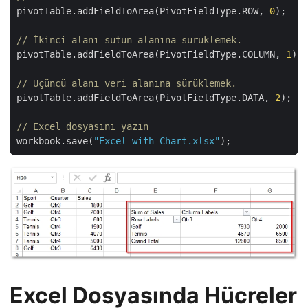
pivotTable.addFieldToArea(PivotFieldType.ROW, 
0
);

// İkinci alanı sütun alanına sürüklemek.
pivotTable.addFieldToArea(PivotFieldType.COLUMN, 
1
);

// Üçüncü alanı veri alanına sürüklemek.
pivotTable.addFieldToArea(PivotFieldType.DATA, 
2
);

// Excel dosyasını yazın 
workbook.save(
"Excel_with_Chart.xlsx"
Excel Dosyasında Hücreler