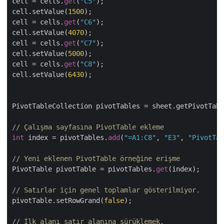
cell = cells.
get
(
"C5"
);

cell.setValue(
1500
);

cell = cells.
get
(
"C6"
);

cell.setValue(
4070
);

cell = cells.
get
(
"C7"
);

cell.setValue(
5000
);

cell = cells.
get
(
"C8"
);

cell.setValue(
6430
);

PivotTableCollection pivotTables = sheet.getPivotTabl
// Çalışma sayfasına PivotTable ekleme
int
 index = pivotTables.
add
(
"=A1:C8"
, 
"E3"
, 
"PivotTab
// Yeni eklenen PivotTable örneğine erişme
PivotTable pivotTable = pivotTables.
get
(index);

// Satırlar için genel toplamlar gösterilmiyor.
pivotTable.setRowGrand(
false
);

// İlk alanı satır alanına sürüklemek.