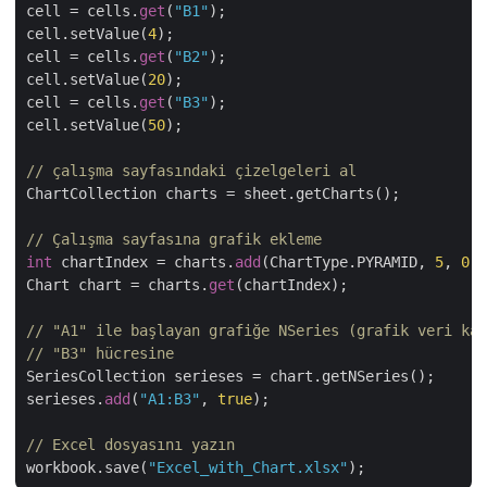
cell = cells.
get
(
"B1"
);

cell.setValue(
4
);

cell = cells.
get
(
"B2"
);

cell.setValue(
20
);

cell = cells.
get
(
"B3"
);

cell.setValue(
50
);

// çalışma sayfasındaki çizelgeleri al
ChartCollection charts = sheet.getCharts();

// Çalışma sayfasına grafik ekleme
int
 chartIndex = charts.
add
(ChartType.PYRAMID, 
5
, 
0
, 
Chart chart = charts.
get
(chartIndex);

// "A1" ile başlayan grafiğe NSeries (grafik veri kay
// "B3" hücresine
SeriesCollection serieses = chart.getNSeries();

serieses.
add
(
"A1:B3"
, 
true
);

// Excel dosyasını yazın 
workbook.save(
"Excel_with_Chart.xlsx"