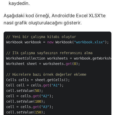
kaydedin.
Aşağıdaki kod örneği, Android’de Excel XLSX’te
nasıl grafik oluşturulacağını gösterir.
// Yeni bir çalışma kitabı oluştur
Workbook workbook = 
new
 Workbook(
"workbook.xlsx"
); 

// İlk çalışma sayfasının referansını alma
WorksheetCollection worksheets = workbook.getWorkshee
Worksheet sheet = worksheets.
get
(
0
);

// Hücrelere bazı örnek değerler ekleme
Cells cells = sheet.getCells();

Cell cell = cells.
get
(
"A1"
);

cell.setValue(
50
);

cell = cells.
get
(
"A2"
);

cell.setValue(
100
);

cell = cells.
get
(
"A3"
);

cell.setValue(
150
);
