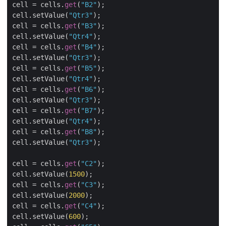
cell = cells.
get
(
"B2"
);

cell.setValue(
"Qtr3"
);

cell = cells.
get
(
"B3"
);

cell.setValue(
"Qtr4"
);

cell = cells.
get
(
"B4"
);

cell.setValue(
"Qtr3"
);

cell = cells.
get
(
"B5"
);

cell.setValue(
"Qtr4"
);

cell = cells.
get
(
"B6"
);

cell.setValue(
"Qtr3"
);

cell = cells.
get
(
"B7"
);

cell.setValue(
"Qtr4"
);

cell = cells.
get
(
"B8"
);

cell.setValue(
"Qtr3"
);

cell = cells.
get
(
"C2"
);

cell.setValue(
1500
);

cell = cells.
get
(
"C3"
);

cell.setValue(
2000
);

cell = cells.
get
(
"C4"
);

cell.setValue(
600
);
