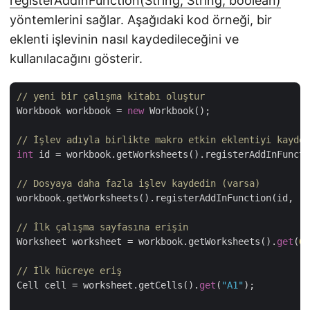
registerAddInFunction(String, String, boolean)
yöntemlerini sağlar. Aşağıdaki kod örneği, bir
eklenti işlevinin nasıl kaydedileceğini ve
kullanılacağını gösterir.
// yeni bir çalışma kitabı oluştur
Workbook workbook = 
new
 Workbook();

// İşlev adıyla birlikte makro etkin eklentiyi kayded
int
 id = workbook.getWorksheets().registerAddInFuncti
// Dosyaya daha fazla işlev kaydedin (varsa)
workbook.getWorksheets().registerAddInFunction(id, 
"T
// İlk çalışma sayfasına erişin
Worksheet worksheet = workbook.getWorksheets().
get
(
0
)
// İlk hücreye eriş
Cell cell = worksheet.getCells().
get
(
"A1"
);
