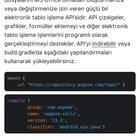
veya değiştirmenize izin veren güçlü bir
elektronik tablo işleme API’sidir. API çizelgeler,
grafikler, formüller eklemeyi ve diğer elektronik
tablo işleme işlemlerini programlı olarak
gerçekleştirmeyi destekler. API’yi
indirebilir
veya
build.gradle’da aşağıdaki yapılandırmaları
kullanarak yükleyebilirsiniz.
maven
 {

url
"https://repository.aspose.com/repo/"
compile
 (

group
: 
'com.aspose'
,

name
: 
'aspose-cells'
,

version
: 
'21.3'
,

classifier
: 
'android.via.java'