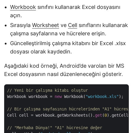
Workbook
sınıfını kullanarak Excel dosyasını
açın.
Sırasıyla
Worksheet
ve
Cell
sınıflarını kullanarak
çalışma sayfalarına ve hücrelere erişin.
Güncelleştirilmiş çalışma kitabını bir Excel .xlsx
dosyası olarak kaydedin.
Aşağıdaki kod örneği, Android’de varolan bir MS
Excel dosyasının nasıl düzenleneceğini gösterir.
// Yeni bir çalışma kitabı oluştur
Workbook workbook = 
new
 Workbook(
"workbook.xls"
); 

// Bir çalışma sayfasının hücrelerinden "A1" hücresin
Cell cell = workbook.getWorksheets().
get
(
0
).getCells(
// "Merhaba Dünya!" "A1" hücresine değer