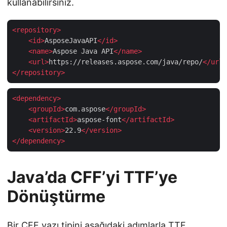
kullanabilirsiniz.
<
repository
>
<
id
>
AsposeJavaAPI
</
id
>
<
name
>
Aspose Java API
</
name
>
<
url
>
https://releases.aspose.com/java/repo/
</
url
>
</
repository
>
<
dependency
>
<
groupId
>
com.aspose
</
groupId
>
<
artifactId
>
aspose-font
</
artifactId
>
<
version
>
22.9
</
version
>
</
dependency
>
Java’da CFF’yi TTF’ye
Dönüştürme
Bir CFF yazı tipini aşağıdaki adımlarla TTF