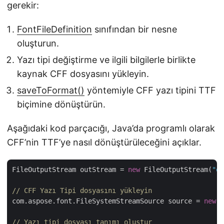
gerekir:
FontFileDefinition
sınıfından bir nesne
oluşturun.
Yazı tipi değiştirme ve ilgili bilgilerle birlikte
kaynak CFF dosyasını yükleyin.
saveToFormat()
yöntemiyle CFF yazı tipini TTF
biçimine dönüştürün.
Aşağıdaki kod parçacığı, Java’da programlı olarak
CFF’nin TTF’ye nasıl dönüştürüleceğini açıklar.
FileOutputStream outStream = 
new
 FileOutputStream(
"ou
// CFF Yazı Tipi dosyasını yükleyin
com.aspose.font.FileSystemStreamSource source = 
new
 c
// Yazı tipi dosyası tanımı oluştur