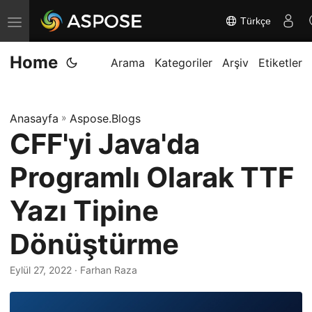
Türkçe
G
e
Home
z
Arama
Kategoriler
Arşiv
Etiketler
i
n
Anasayfa
»
Aspose.Blogs
m
CFF'yi Java'da
e
y
Programlı Olarak TTF
i
d
Yazı Tipine
e
Dönüştürme
ğ
i
Eylül 27, 2022
· Farhan Raza
ş
t