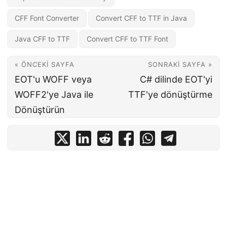
CFF Font Converter
Convert CFF to TTF in Java
Java CFF to TTF
Convert CFF to TTF Font
« ÖNCEKI SAYFA
SONRAKI SAYFA »
EOT'u WOFF veya
C# dilinde EOT'yi
WOFF2'ye Java ile
TTF'ye dönüştürme
Dönüştürün