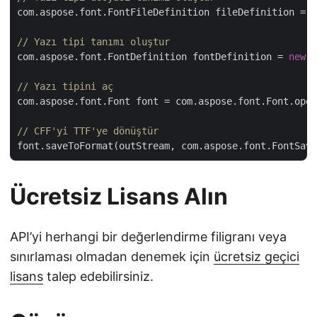
com.aspose.font.FontFileDefinition fileDefinition = 
n
// Yazı tipi tanımı oluştur
com.aspose.font.FontDefinition fontDefinition = 
new
 c
// Yazı tipini aç
com.aspose.font.Font font = com.aspose.font.Font.open
// CFF'yi TTF'ye dönüştür
Ücretsiz Lisans Alın
API’yi herhangi bir değerlendirme filigranı veya
sınırlaması olmadan denemek için
ücretsiz geçici
lisans
talep edebilirsiniz.