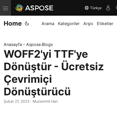
Türkçe
G
e
Home
z
Arama
Kategoriler
Arşiv
Etiketler
i
n
Anasayfa
»
Aspose.Blogs
m
WOFF2'yi TTF'ye
e
y
Dönüştür - Ücretsiz
i
d
Çevrimiçi
e
Dönüştürücü
ğ
i
Şubat 27, 2023
· Muzammil Han
ş
t