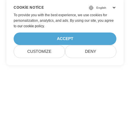
COOKIE NOTICE
To provide you with the best experience, we use cookies for
personalization, analytics, and ads. By using our site, you agree
to
our cookie policy
.
ACCEPT
CUSTOMIZE
DENY
Aspose Ürün Güncellemelerine Abone Olun
Aylık bültenleri ve teklifleri doğrudan posta kutunuza alın.