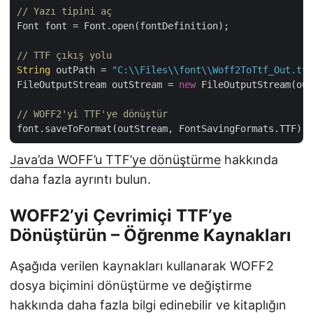
// Yazı tipini aç
Font font = Font.open(fontDefinition);

// TTF çıkış yolu
String
 outPath = 
"C:\\Files\\font\\Woff2ToTtf_Out.ttf
FileOutputStream outStream = 
new
 FileOutputStream(out
// WOFF2'yi TTF'ye dönüştür
Java’da WOFF’u TTF’ye dönüştürme
hakkında
daha fazla ayrıntı bulun.
WOFF2’yi Çevrimiçi TTF’ye
Dönüştürün – Öğrenme Kaynakları
Aşağıda verilen kaynakları kullanarak WOFF2
dosya biçimini dönüştürme ve değiştirme
hakkında daha fazla bilgi edinebilir ve kitaplığın