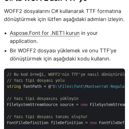
WOFF2 dosyalarını C# kullanarak TTF formatına
dönüştürmek için lütfen aşağıdaki adımları izleyin.
Aspose.Font for .NET’i kurun
in your
application.
Bir WOFF2 dosyası yüklemek ve onu TTF’ye
dönüştürmek için aşağıdaki kodu kullanın.
// Bu kod örneği, WOFF2'nin TTF'ye nasıl dönüştürülec
// Yazı tipi dosyası yolu
string
 fontPath = @
"D:\Files\font\Montserrat-Regular.
// Yazı tipi dosyasını yükleyin
FileSystemStreamSource source = 
new
 FileSystemStreamS
// Yazı tipi dosyası tanımı oluştur
FontFileDefinition fileDefinition = 
new
 FontFileDefin