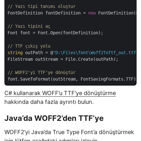
// Yazı tipi tanımı oluştur
FontDefinition fontDefinition = 
new
 FontDefinition(Fo
// Yazı tipini aç
Font font = Font.Open(fontDefinition);

// TTF çıkış yolu
string
 outPath = @
"D:\Files\font\Woff2ToTtf_out.ttf"
;

FileStream outStream = File.Create(outPath);

// WOFF2'yi TTF'ye dönüştür
C# kullanarak WOFF’u TTF’ye dönüştürme
hakkında daha fazla ayrıntı bulun.
Java’da WOFF2’den TTF’ye
WOFF2’yi Java’da True Type Font’a dönüştürmek
için lütfen aşağıdaki adımları izleyin.