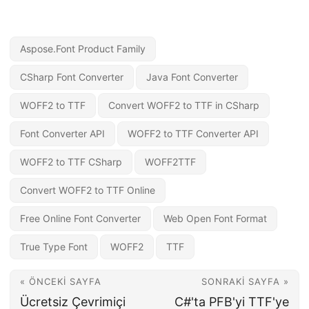
Aspose.Font Product Family
CSharp Font Converter
Java Font Converter
WOFF2 to TTF
Convert WOFF2 to TTF in CSharp
Font Converter API
WOFF2 to TTF Converter API
WOFF2 to TTF CSharp
WOFF2TTF
Convert WOFF2 to TTF Online
Free Online Font Converter
Web Open Font Format
True Type Font
WOFF2
TTF
« ÖNCEKI SAYFA
SONRAKI SAYFA »
Ücretsiz Çevrimiçi
C#'ta PFB'yi TTF'ye