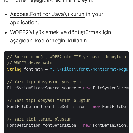
Aspose.Font for Java’yı kurun
in your
application.
WOFF2’yi yüklemek ve dönüştürmek için
aşağıdaki kod örneğini kullanın.
// Bu kod örneği, WOFF2'nin TTF'ye nasıl dönüştürülec
// WOFF2 dosya yolu
String
 fontPath = 
"C:\\Files\\font\\Montserrat-Regula
// Yazı tipi dosyasını yükleyin
FileSystemStreamSource source = 
new
 FileSystemStreamS
// Yazı tipi dosyası tanımı oluştur
FontFileDefinition fileDefinition = 
new
 FontFileDefin
// Yazı tipi tanımı oluştur
FontDefinition fontDefinition = 
new
 FontDefinition(Fo