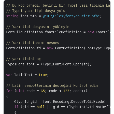
// Bu kod örneği, belirli bir Type1 yazı tipinin Lati
// Type1 yazı tipi dosya yolu
string
 fontPath = 
@"D:\Files\font\courier.pfb"
;

// Yazı tipi dosyasını yükleyin
FontFileDefinition fontFileDefinition = 
new
 FontFileD
// Yazı tipi tanımı nesnesi
FontDefinition fd = 
new
 FontDefinition(FontType.Type1
// yazı tipini aç
Type1Font font = (Type1Font)Font.Open(fd);

var
 latinText = 
true
;

// Latin sembollerinin desteğini kontrol edin
for
 (
uint
 code = 
65
; code < 
123
; code++)

{

    GlyphId gid = font.Encoding.DecodeToGid(code);

if
 (gid == 
null
 || gid == GlyphUInt32Id.NotDefId)

    {
