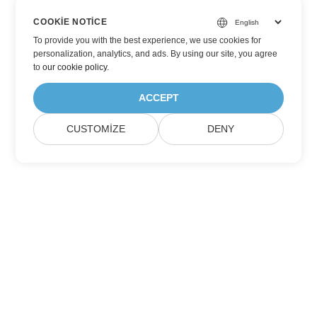
COOKIE NOTICE
To provide you with the best experience, we use cookies for
personalization, analytics, and ads. By using our site, you agree
to
our cookie policy
.
ACCEPT
CUSTOMIZE
DENY
Aspose Ürün Güncellemelerine Abone Olun
Aylık bültenleri ve teklifleri doğrudan posta kutunuza alın.