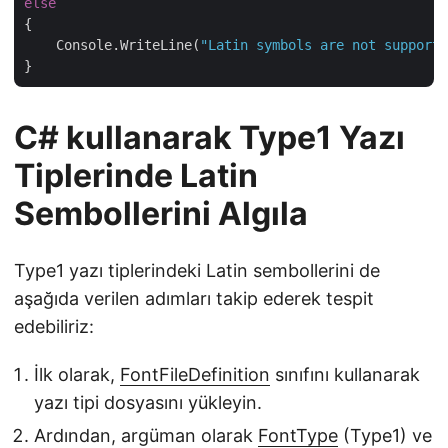
else
{

    Console.WriteLine(
"Latin symbols are not supporte
C# kullanarak Type1 Yazı
Tiplerinde Latin
Sembollerini Algıla
Type1 yazı tiplerindeki Latin sembollerini de
aşağıda verilen adımları takip ederek tespit
edebiliriz:
İlk olarak,
FontFileDefinition
sınıfını kullanarak
yazı tipi dosyasını yükleyin.
Ardından, argüman olarak
FontType
(Type1) ve