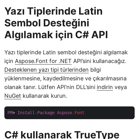
Yazı Tiplerinde Latin
Sembol Desteğini
Algılamak için C# API
Yazı tiplerinde Latin sembol desteğini algılamak
için
Aspose.Font for .NET
API’sini kullanacağız.
Desteklenen yazı tipi türlerinden
bilgi
yüklenmesine, kaydedilmesine ve çıkarılmasına
olanak tanır. Lütfen API’nin DLL’sini
indirin
veya
NuGet
kullanarak kurun.
PM
> 
Install-Package
Aspose
.Font
C# kullanarak TrueType