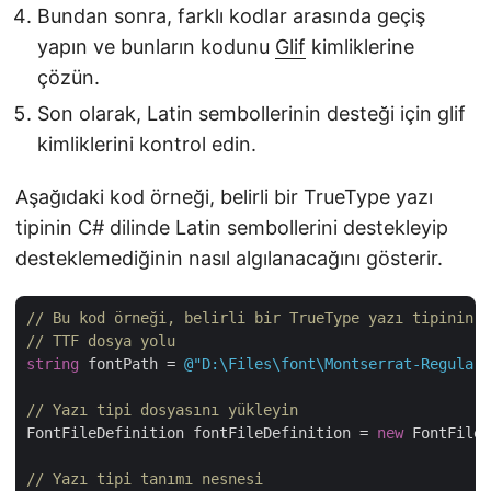
Bundan sonra, farklı kodlar arasında geçiş
yapın ve bunların kodunu
Glif
kimliklerine
çözün.
Son olarak, Latin sembollerinin desteği için glif
kimliklerini kontrol edin.
Aşağıdaki kod örneği, belirli bir TrueType yazı
tipinin C# dilinde Latin sembollerini destekleyip
desteklemediğinin nasıl algılanacağını gösterir.
// Bu kod örneği, belirli bir TrueType yazı tipinin L
// TTF dosya yolu
string
 fontPath = 
@"D:\Files\font\Montserrat-Regular.
// Yazı tipi dosyasını yükleyin
FontFileDefinition fontFileDefinition = 
new
 FontFileD
// Yazı tipi tanımı nesnesi