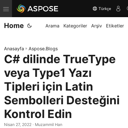
Türkçe
G
e
Home
z
Arama
Kategoriler
Arşiv
Etiketler
i
n
Anasayfa
»
Aspose.Blogs
m
C# dilinde TrueType
e
y
veya Type1 Yazı
i
d
Tipleri için Latin
e
Sembolleri Desteğini
ğ
i
Kontrol Edin
ş
t
Nisan 27, 2022
· Muzammil Han