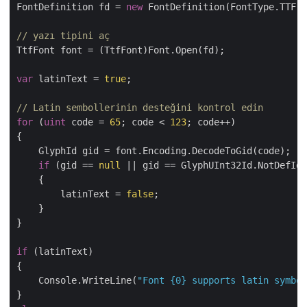
FontDefinition fd = 
new
 FontDefinition(FontType.TTF, 
// yazı tipini aç
TtfFont font = (TtfFont)Font.Open(fd);

var
 latinText = 
true
;

// Latin sembollerinin desteğini kontrol edin
for
 (
uint
 code = 
65
; code < 
123
; code++)

{

    GlyphId gid = font.Encoding.DecodeToGid(code);

if
 (gid == 
null
 || gid == GlyphUInt32Id.NotDefId)

    {

        latinText = 
false
;

    }

}

if
 (latinText)

{

    Console.WriteLine(
"Font {0} supports latin symbol