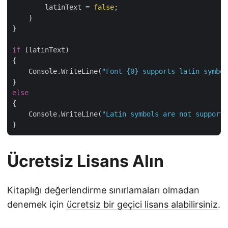
        latinText = 
false
;

    }

}

if
 (latinText)

{

    Console.WriteLine(
"Font {0} supports latin symbol
else
{

    Console.WriteLine(
"Latin symbols are not supporte
Ücretsiz Lisans Alın
Kitaplığı değerlendirme sınırlamaları olmadan
denemek için
ücretsiz bir geçici lisans alabilirsiniz
.