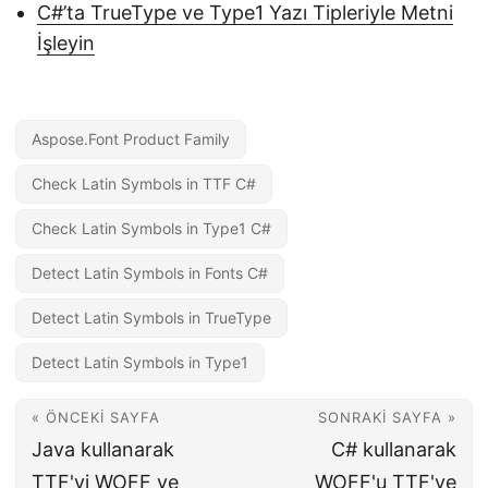
C#’ta TrueType ve Type1 Yazı Tipleriyle Metni
İşleyin
Aspose.Font Product Family
Check Latin Symbols in TTF C#
Check Latin Symbols in Type1 C#
Detect Latin Symbols in Fonts C#
Detect Latin Symbols in TrueType
Detect Latin Symbols in Type1
« ÖNCEKI SAYFA
SONRAKI SAYFA »
Java kullanarak
C# kullanarak
TTF'yi WOFF ve
WOFF'u TTF'ye