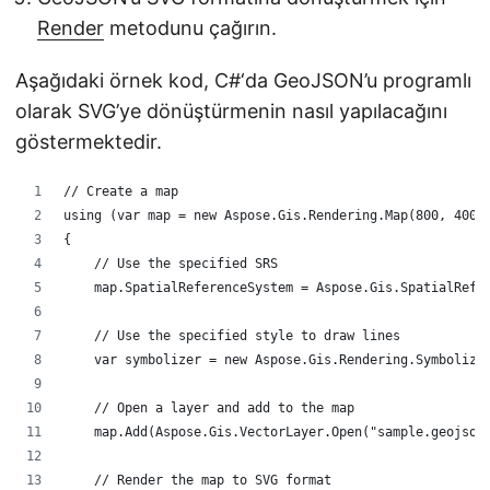
Render
metodunu çağırın.
Aşağıdaki örnek kod, C#‘da GeoJSON’u programlı
olarak SVG’ye dönüştürmenin nasıl yapılacağını
göstermektedir.
// Create a map
using (var map = new Aspose.Gis.Rendering.Map(800, 400)
{
    // Use the specified SRS
    map.SpatialReferenceSystem = Aspose.Gis.SpatialRefe
    // Use the specified style to draw lines
    var symbolizer = new Aspose.Gis.Rendering.Symbolize
    // Open a layer and add to the map
    map.Add(Aspose.Gis.VectorLayer.Open("sample.geojson
    // Render the map to SVG format