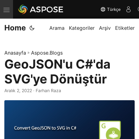
Türkçe
G
e
Home
z
Arama
Kategoriler
Arşiv
Etiketler
i
n
Anasayfa
»
Aspose.Blogs
m
GeoJSON'u C#'da
e
y
SVG'ye Dönüştür
i
d
Aralık 2, 2022
· Farhan Raza
e
ğ
i
ş
t