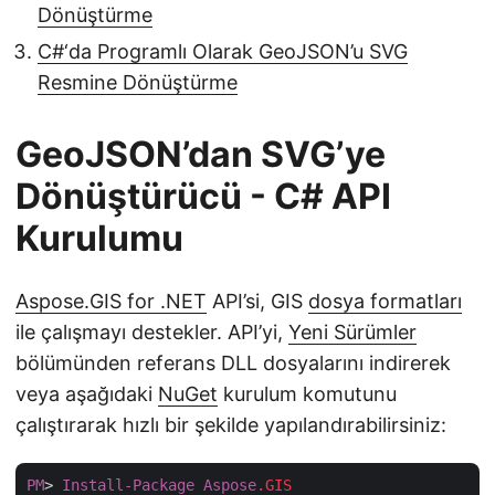
Dönüştürme
C#‘da Programlı Olarak GeoJSON’u SVG
Resmine Dönüştürme
GeoJSON’dan SVG’ye
Dönüştürücü - C# API
Kurulumu
Aspose.GIS for .NET
API’si, GIS
dosya formatları
ile çalışmayı destekler. API’yi,
Yeni Sürümler
bölümünden referans DLL dosyalarını indirerek
veya aşağıdaki
NuGet
kurulum komutunu
çalıştırarak hızlı bir şekilde yapılandırabilirsiniz:
PM
> 
Install-Package
Aspose
.GIS