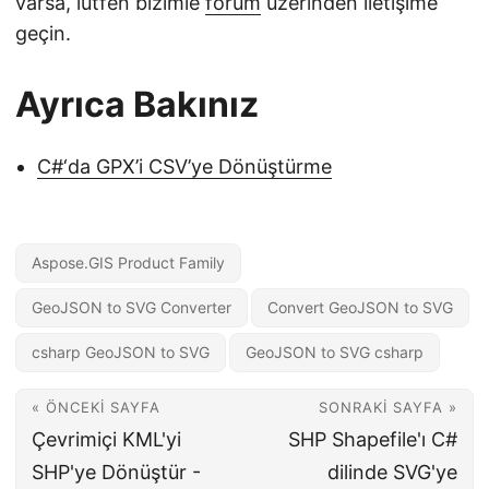
varsa, lütfen bizimle
forum
üzerinden iletişime
geçin.
Ayrıca Bakınız
C#‘da GPX’i CSV’ye Dönüştürme
Aspose.GIS Product Family
GeoJSON to SVG Converter
Convert GeoJSON to SVG
csharp GeoJSON to SVG
GeoJSON to SVG csharp
« ÖNCEKI SAYFA
SONRAKI SAYFA »
Çevrimiçi KML'yi
SHP Shapefile'ı C#
SHP'ye Dönüştür -
dilinde SVG'ye