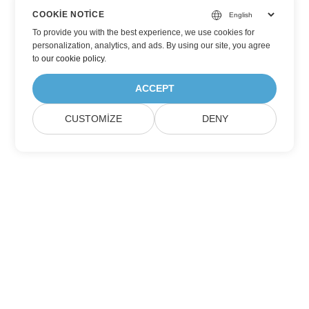
COOKIE NOTICE
To provide you with the best experience, we use cookies for
personalization, analytics, and ads. By using our site, you agree
to
our cookie policy
.
ACCEPT
CUSTOMIZE
DENY
Aspose Ürün Güncellemelerine Abone Olun
Aylık bültenleri ve teklifleri doğrudan posta kutunuza alın.