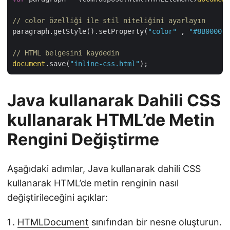
// color özelliği ile stil niteliğini ayarlayın
paragraph.getStyle().setProperty(
"color"
 , 
"#8B0000"
)
// HTML belgesini kaydedin
document
.save(
"inline-css.html"
Java kullanarak Dahili CSS
kullanarak HTML’de Metin
Rengini Değiştirme
Aşağıdaki adımlar, Java kullanarak dahili CSS
kullanarak HTML’de metin renginin nasıl
değiştirileceğini açıklar:
HTMLDocument
sınıfından bir nesne oluşturun.