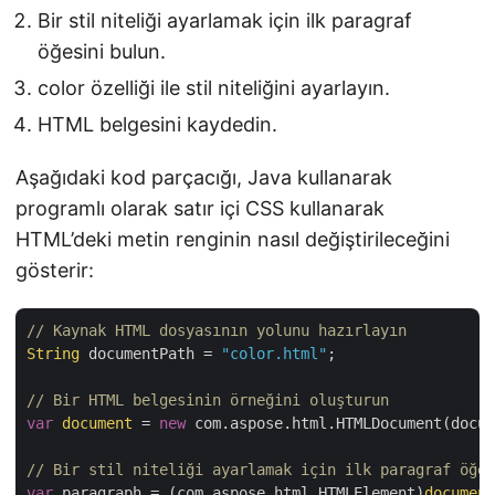
Bir stil niteliği ayarlamak için ilk paragraf
öğesini bulun.
color özelliği ile stil niteliğini ayarlayın.
HTML belgesini kaydedin.
Aşağıdaki kod parçacığı, Java kullanarak
programlı olarak satır içi CSS kullanarak
HTML’deki metin renginin nasıl değiştirileceğini
gösterir:
// Kaynak HTML dosyasının yolunu hazırlayın
String
 documentPath = 
"color.html"
;

// Bir HTML belgesinin örneğini oluşturun
var
document
 = 
new
 com.aspose.html.HTMLDocument(docum
// Bir stil niteliği ayarlamak için ilk paragraf öğes
var
 paragraph = (com.aspose.html.HTMLElement)
document