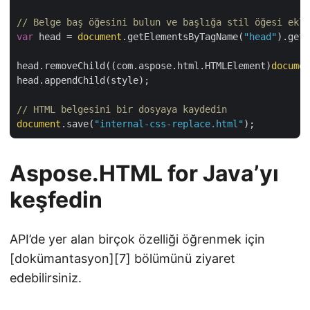
// Belge baş öğesini bulun ve başlığa stil öğesi ekle
var
 head = 
document
.getElementsByTagName(
"head"
).get_
head.removeChild((com.aspose.html.HTMLElement)
documen
head.appendChild(style);

// HTML belgesini bir dosyaya kaydedin
document
.save(
"internal-css-replace.html"
Aspose.HTML for Java’yı
keşfedin
API’de yer alan birçok özelliği öğrenmek için
[dokümantasyon][7] bölümünü ziyaret
edebilirsiniz.