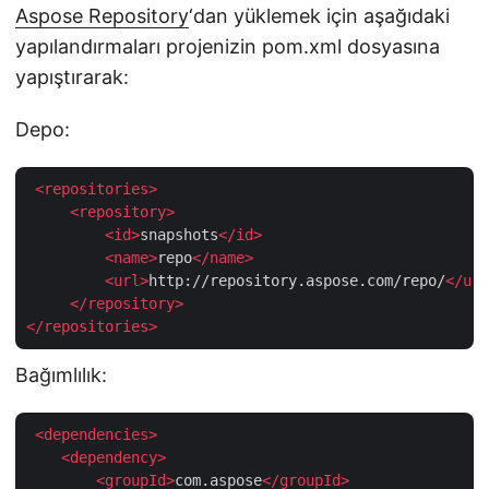
Aspose Repository
‘dan yüklemek için aşağıdaki
yapılandırmaları projenizin pom.xml dosyasına
yapıştırarak:
Depo:
<
repositories
>
<
repository
>
<
id
>
snapshots
</
id
>
<
name
>
repo
</
name
>
<
url
>
http://repository.aspose.com/repo/
</
url
</
repository
>
</
repositories
>
Bağımlılık:
<
dependencies
>
<
dependency
>
<
groupId
>
com.aspose
</
groupId
>