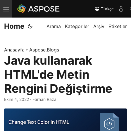
Türkçe
G
e
Home
z
Arama
Kategoriler
Arşiv
Etiketler
i
n
Anasayfa
»
Aspose.Blogs
m
Java kullanarak
e
y
HTML'de Metin
i
d
Rengini Değiştirme
e
Ekim 4, 2022
· Farhan Raza
ğ
i
ş
t