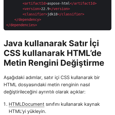
<
artifactId
>
aspose-html
</
artifactId
>
<
version
>
22.9
</
version
>
<
classifier
>
jdk18
</
classifier
>
</
dependency
>
</
dependencies
>
Java kullanarak Satır İçi
CSS kullanarak HTML’de
Metin Rengini Değiştirme
Aşağıdaki adımlar, satır içi CSS kullanarak bir
HTML dosyasındaki metin renginin nasıl
değiştirileceğini ayrıntılı olarak açıklar:
HTMLDocument
sınıfını kullanarak kaynak
HTML’yi yükleyin.