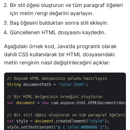
Bir stil öğesi oluşturun ve tüm paragraf öğeleri
için metin rengi değerini ayarlayın.
Baş öğesini bulduktan sonra stili ekleyin.
Güncellenen HTML dosyasını kaydedin.
Aşağıdaki örnek kod, Java’da programlı olarak
dahili CSS kullanılarak bir HTML dosyasındaki
metin renginin nasıl değiştirileceğini açıklar:
// Kaynak HTML dosyasının yolunu hazırlayın
String
 documentPath = 
"color.html"
;

// Bir HTML belgesinin örneğini oluşturun
var
document
 = 
new
 com.aspose.html.HTMLDocument(docum
// Bir stil öğesi oluşturun ve tüm paragraf öğeleri i
var
 style = 
document
.createElement(
"style"
);

style.setTextContent(
"p { color:#8B0000 }"
);
