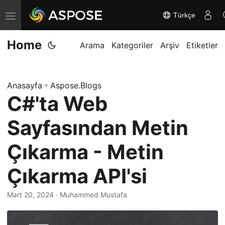
Türkçe
G
e
Home
z
Arama
Kategoriler
Arşiv
Etiketler
i
n
Anasayfa
»
Aspose.Blogs
m
C#'ta Web
e
y
Sayfasından Metin
i
d
Çıkarma - Metin
e
Çıkarma API'si
ğ
i
Mart 20, 2024
· Muhammed Mustafa
ş
t