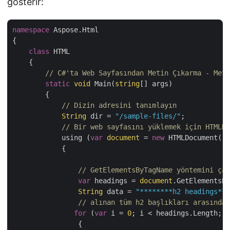
gösterir:
namespace
 Aspose.Html

{

class
 HTML

    {

// C#'ta Web Sayfasından Metin Çıkarma - Meti
static
void
 Main(
string
[] args)

        {

// Dizin adresini tanımlayın
String
 dir = 
"/sample-files/"
;

// Bir web sayfasını yüklemek için HTMLDo
            using (
var
document
 = 
new
 HTMLDocument(
"h
            {

// GetElementsByTagName yöntemini çağ
var
 headings = 
document
.GetElementsBy
String
 data = 
"********h2 headings***
// alınan tüm h2 başlıkları arasında 
for
 (
var
 i = 
0
; i < headings.Length; i
                {
