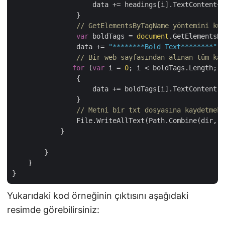
                    data += headings[i].TextContent+S
                }

// GetElementsByTagName yöntemini kul
var
 boldTags = 
document
.GetElementsBy
                data += 
"********Bold Text********"
 +
// Bir web sayfasından alınan tüm kal
for
 (
var
 i = 
0
; i < boldTags.Length; i
                {

                    data += boldTags[i].TextContent +
                }

// Metni bir txt dosyasına kaydetmek 
                File.WriteAllText(Path.Combine(dir, 
"
            }

        }

    }

Yukarıdaki kod örneğinin çıktısını aşağıdaki
resimde görebilirsiniz: