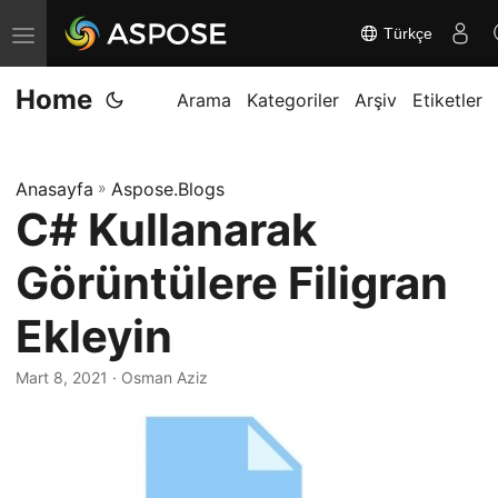
Türkçe
G
e
Home
z
Arama
Kategoriler
Arşiv
Etiketler
i
n
Anasayfa
»
Aspose.Blogs
m
C# Kullanarak
e
y
Görüntülere Filigran
i
d
Ekleyin
e
Mart 8, 2021
· Osman Aziz
ğ
i
ş
t