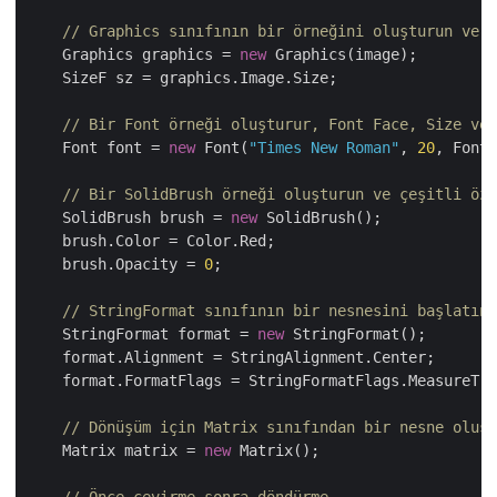
// Graphics sınıfının bir örneğini oluşturun ve b
    Graphics graphics = 
new
 Graphics(image);

    SizeF sz = graphics.Image.Size;

// Bir Font örneği oluşturur, Font Face, Size ve 
    Font font = 
new
 Font(
"Times New Roman"
, 
20
, FontS
// Bir SolidBrush örneği oluşturun ve çeşitli öze
    SolidBrush brush = 
new
 SolidBrush();

    brush.Color = Color.Red;

    brush.Opacity = 
0
;

// StringFormat sınıfının bir nesnesini başlatın 
    StringFormat format = 
new
 StringFormat();

    format.Alignment = StringAlignment.Center;

    format.FormatFlags = StringFormatFlags.MeasureTra
// Dönüşüm için Matrix sınıfından bir nesne oluşt
    Matrix matrix = 
new
 Matrix();
