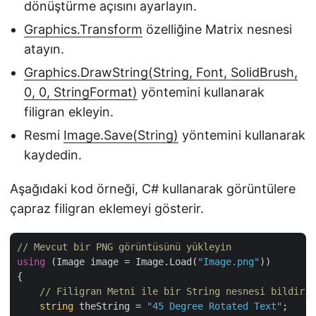
dönüştürme açısını ayarlayın.
Graphics.Transform
özelliğine Matrix nesnesi
atayın.
Graphics.DrawString(String, Font, SolidBrush,
0, 0, StringFormat)
yöntemini kullanarak
filigran ekleyin.
Resmi
Image.Save(String)
yöntemini kullanarak
kaydedin.
Aşağıdaki kod örneği, C# kullanarak görüntülere
çapraz filigran eklemeyi gösterir.
// Mevcut bir PNG görüntüsünü yükleyin
using
 (Image image = Image.Load(
"Image.png"
))

{

// Filigran Metni ile bir String nesnesi bildirin
string
 theString = 
"45 Degree Rotated Text"
;
