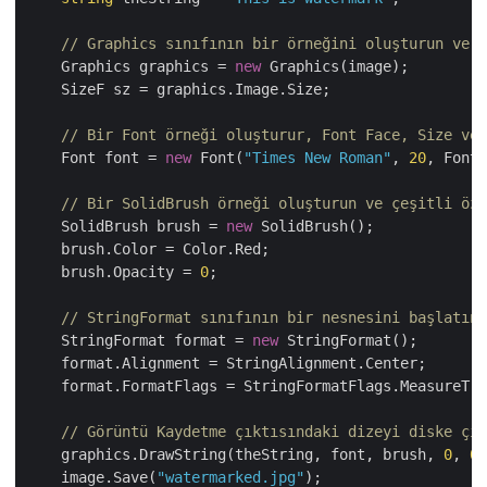
// Graphics sınıfının bir örneğini oluşturun ve b
    Graphics graphics = 
new
 Graphics(image);

    SizeF sz = graphics.Image.Size;

// Bir Font örneği oluşturur, Font Face, Size ve 
    Font font = 
new
 Font(
"Times New Roman"
, 
20
, FontS
// Bir SolidBrush örneği oluşturun ve çeşitli öze
    SolidBrush brush = 
new
 SolidBrush();

    brush.Color = Color.Red;

    brush.Opacity = 
0
;

// StringFormat sınıfının bir nesnesini başlatın 
    StringFormat format = 
new
 StringFormat();

    format.Alignment = StringAlignment.Center;

    format.FormatFlags = StringFormatFlags.MeasureTra
// Görüntü Kaydetme çıktısındaki dizeyi diske çiz
    graphics.DrawString(theString, font, brush, 
0
, 
0
,
    image.Save(
"watermarked.jpg"
);
