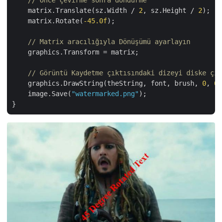
// Önce çevirme sonra döndürme                
    matrix.Translate(sz.Width / 
2
, sz.Height / 
2
);

    matrix.Rotate(
-45.0f
);

// Matrix aracılığıyla Dönüşümü ayarlayın
    graphics.Transform = matrix;

// Görüntü Kaydetme çıktısındaki dizeyi diske çiz
    graphics.DrawString(theString, font, brush, 
0
, 
0
,
    image.Save(
"watermarked.png"
);
