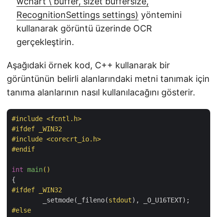
wchart \ buffer, sizet buffersize,
RecognitionSettings settings)
yöntemini
kullanarak görüntü üzerinde OCR
gerçekleştirin.
Aşağıdaki örnek kod, C++ kullanarak bir
görüntünün belirli alanlarındaki metni tanımak için
tanıma alanlarının nasıl kullanılacağını gösterir.
#
include
<fcntl.h>
#
ifdef
 _WIN32
#
include
<corecrt_io.h>
#
endif
int
main
()
#
ifdef
 _WIN32
	_setmode(_fileno(
stdout
#
else