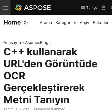
Türkçe
G
e
Home
z
Arama
Kategoriler
Arşiv
Etiketler
i
n
Anasayfa
»
Aspose.Blogs
m
C++ kullanarak
e
y
URL'den Görüntüde
i
d
OCR
e
Gerçekleştirerek
ğ
i
Metni Tanıyın
ş
t
Temmuz 8, 2021
· Muhammed Ahmed