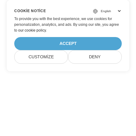
COOKIE NOTICE
To provide you with the best experience, we use cookies for
personalization, analytics, and ads. By using our site, you agree
to
our cookie policy
.
ACCEPT
CUSTOMIZE
DENY
Aspose Ürün Güncellemelerine Abone Olun
Aylık bültenleri ve teklifleri doğrudan posta kutunuza alın.