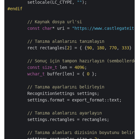
	setlocale(LC_CTYPE, 
""
#
endif
// Kaynak dosya url'si
const
char
* uri = 
"https://www.castlegateit.c
// Tanıma alanlarını tanımlayın
	rect rectangles[
2
] = { {
90
, 
180
, 
770
, 
333
} , 
// Sonuç için tampon hazırlayın (sembollerde,
const
size_t
 len = 
4096
;

wchar_t
 buffer[len] = { 
0
 };

// Tanıma ayarlarını belirleyin
	RecognitionSettings settings;

	settings.format = export_format::text;

// Tanıma alanlarını ayarlayın
	settings.rectangles = rectangles;

// Tanıma alanları dizisinin boyutunu belirti