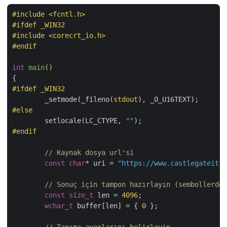
#
include
<fcntl.h>
#
ifdef
 _WIN32
#
include
<corecrt_io.h>
#
endif
int
main
()
#
ifdef
 _WIN32
	_setmode(_fileno(
stdout
#
else
	setlocale(LC_CTYPE, 
""
#
endif
// Kaynak dosya url'si
const
char
* uri = 
"https://www.castlegateit.c
// Sonuç için tampon hazırlayın (sembollerde,
const
size_t
 len = 
4096
;

wchar_t
 buffer[len] = { 
0
 };
