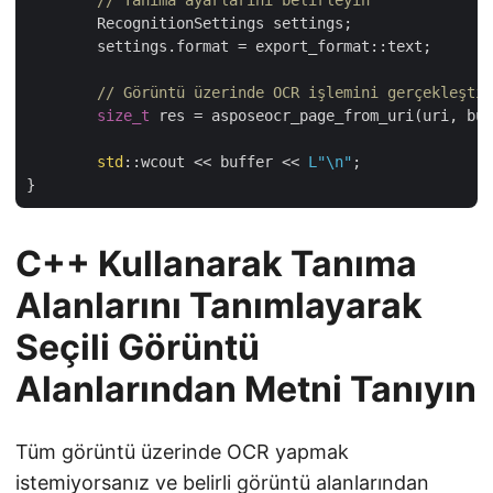
// Tanıma ayarlarını belirleyin
	RecognitionSettings settings;

	settings.format = export_format::text;

// Görüntü üzerinde OCR işlemini gerçekleştir
size_t
 res = asposeocr_page_from_uri(uri, buf
std
::wcout << buffer << 
L"\n"
;

C++ Kullanarak Tanıma
Alanlarını Tanımlayarak
Seçili Görüntü
Alanlarından Metni Tanıyın
Tüm görüntü üzerinde OCR yapmak
istemiyorsanız ve belirli görüntü alanlarından