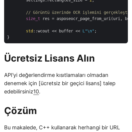
	settings.rectangles_size = 
2
;

// Görüntü üzerinde OCR işlemini gerçekleştir
size_t
 res = asposeocr_page_from_uri(uri, buf
std
::wcout << buffer << 
L"\n"
;

Ücretsiz Lisans Alın
API’yi değerlendirme kısıtlamaları olmadan
denemek için [ücretsiz bir geçici lisans] talep
edebilirsiniz
10
.
Çözüm
Bu makalede, C++ kullanarak herhangi bir URL