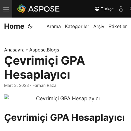
Türkçe
G
e
Home
z
Arama
Kategoriler
Arşiv
Etiketler
i
n
Anasayfa
»
Aspose.Blogs
m
Çevrimiçi GPA
e
y
Hesaplayıcı
i
d
Mart 3, 2023
· Farhan Raza
e
ğ
i
Çevrimiçi GPA Hesaplayıcı
ş
t