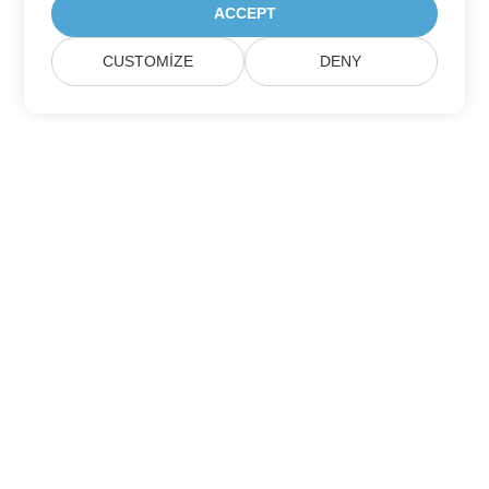
ACCEPT
CUSTOMIZE
DENY
Aspose Ürün Güncellemelerine Abone Olun
Aylık bültenleri ve teklifleri doğrudan posta kutunuza alın.
Gönder