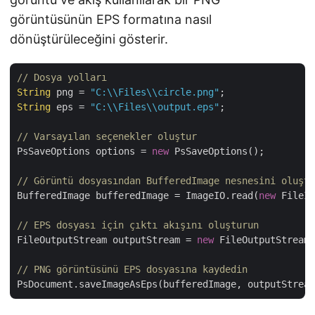
görüntüsünün EPS formatına nasıl
dönüştürüleceğini gösterir.
// Dosya yolları
String
 png = 
"C:\\Files\\circle.png"
String
 eps = 
"C:\\Files\\output.eps"
;

// Varsayılan seçenekler oluştur
PsSaveOptions options = 
new
 PsSaveOptions();

// Görüntü dosyasından BufferedImage nesnesini oluştu
BufferedImage bufferedImage = ImageIO.read(
new
 FileIn
// EPS dosyası için çıktı akışını oluşturun
FileOutputStream outputStream = 
new
 FileOutputStream(
// PNG görüntüsünü EPS dosyasına kaydedin