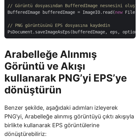
// Görüntü dosyasından BufferedImage nesnesini oluştu
BufferedImage bufferedImage = ImageIO.read(
new
 File(p
// PNG görüntüsünü EPS dosyasına kaydedin
Arabelleğe Alınmış
Görüntü ve Akışı
kullanarak PNG’yi EPS’ye
dönüştürün
Benzer şekilde, aşağıdaki adımları izleyerek
PNG’yi, Arabelleğe alınmış görüntüyü çıktı akışıyla
birlikte kullanarak EPS görüntülerine
dönüştürebiliriz: