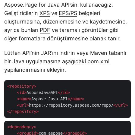
Aspose.Page for Java
API’sini kullanacağız.
Geliştiricilerin
XPS
ve
EPS/PS
belgeleri
oluşturmasına, düzenlemesine ve kaydetmesine,
ayrıca bunları
PDF
ve taramalı görüntüler gibi
diğer formatlara dönüştürmesine olanak tanır.
Lütfen API’nin
JAR’ını
indirin veya Maven tabanlı
bir Java uygulamasına aşağıdaki pom.xml
yapılandırmasını ekleyin.
<
repository
>
<
id
>
AsposeJavaAPI
</
id
>
<
name
>
Aspose Java API
</
name
>
<
url
>
https://repository.aspose.com/repo/
</
url
>
</
repository
>
<
dependency
>
<
groupId
>
com.aspose
</
groupId
>