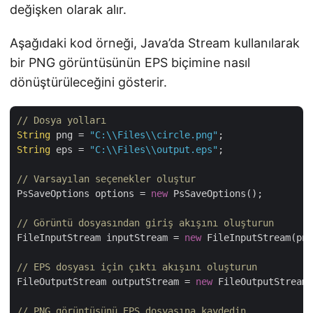
değişken olarak alır.
Aşağıdaki kod örneği, Java’da Stream kullanılarak
bir PNG görüntüsünün EPS biçimine nasıl
dönüştürüleceğini gösterir.
// Dosya yolları
String
 png = 
"C:\\Files\\circle.png"
String
 eps = 
"C:\\Files\\output.eps"
;

// Varsayılan seçenekler oluştur
PsSaveOptions options = 
new
 PsSaveOptions();

// Görüntü dosyasından giriş akışını oluşturun
FileInputStream inputStream = 
new
 FileInputStream(png
// EPS dosyası için çıktı akışını oluşturun
FileOutputStream outputStream = 
new
 FileOutputStream(
// PNG görüntüsünü EPS dosyasına kaydedin