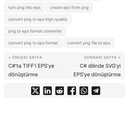
turn png into eps
create eps from png
convert png to eps high quality
png to eps format converter
convert png to eps format
convert png file to eps
« ÖNCEKI SAYFA
SONRAKI SAYFA »
C#'ta TIFF'i EPS'ye
C# dilinde SVG'yi
dönüştürme
EPS'ye dönüştürme