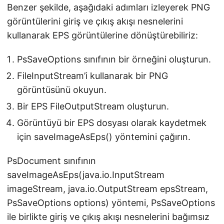
Benzer şekilde, aşağıdaki adımları izleyerek PNG
görüntülerini giriş ve çıkış akışı nesnelerini
kullanarak EPS görüntülerine dönüştürebiliriz:
PsSaveOptions sınıfının bir örneğini oluşturun.
FileInputStream’i kullanarak bir PNG
görüntüsünü okuyun.
Bir EPS FileOutputStream oluşturun.
Görüntüyü bir EPS dosyası olarak kaydetmek
için saveImageAsEps() yöntemini çağırın.
PsDocument sınıfının
saveImageAsEps(java.io.InputStream
imageStream, java.io.OutputStream epsStream,
PsSaveOptions options) yöntemi, PsSaveOptions
ile birlikte giriş ve çıkış akışı nesnelerini bağımsız