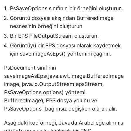
PsSaveOptions sınıfının bir örneğini oluşturun.
Görüntü dosyası akışından BufferedImage
nesnesinin örneğini oluşturun
Bir EPS FileOutputStream oluşturun.
Görüntüyü bir EPS dosyası olarak kaydetmek
için saveImageAsEps() yöntemini çağırın.
PsDocument sınıfının
saveImageAsEps(java.awt.image.BufferedImage
image, java.io.OutputStream epsStream,
PsSaveOptions options) yöntemi,
BufferedImage’ı, EPS dosya yolunu ve
PsSaveOptions’ı bağımsız değişken olarak alır.
Aşağıdaki kod örneği, Java’da Arabelleğe alınmış
görüntü ve akış kullanılarak bir PNG