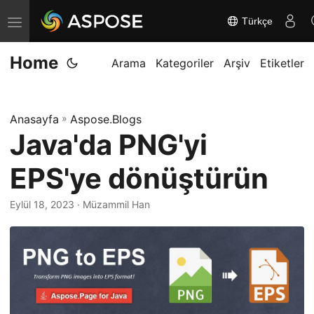
Türkçe
G
e
Home
z
Arama
Kategoriler
Arşiv
Etiketler
i
n
Anasayfa
»
Aspose.Blogs
m
Java'da PNG'yi
e
y
EPS'ye dönüştürün
i
d
Eylül 18, 2023
· Müzammil Han
e
ğ
i
ş
t