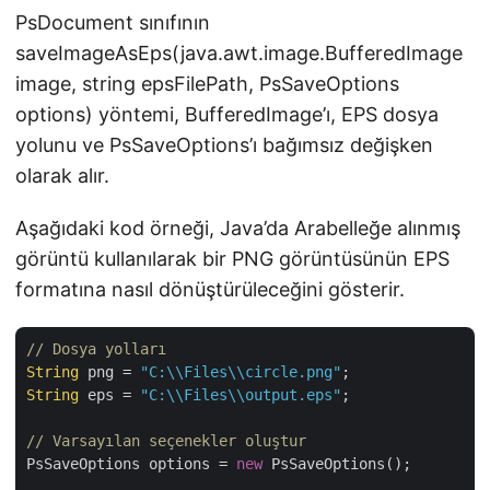
PsDocument sınıfının
saveImageAsEps(java.awt.image.BufferedImage
image, string epsFilePath, PsSaveOptions
options) yöntemi, BufferedImage’ı, EPS dosya
yolunu ve PsSaveOptions’ı bağımsız değişken
olarak alır.
Aşağıdaki kod örneği, Java’da Arabelleğe alınmış
görüntü kullanılarak bir PNG görüntüsünün EPS
formatına nasıl dönüştürüleceğini gösterir.
// Dosya yolları
String
 png = 
"C:\\Files\\circle.png"
String
 eps = 
"C:\\Files\\output.eps"
;

// Varsayılan seçenekler oluştur
PsSaveOptions options = 
new
 PsSaveOptions();
