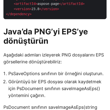
<
artifactId
>
aspose-page
</
artifactId
>
<
version
>
23.8
</
version
>
</
dependency
>
Java’da PNG’yi EPS’ye
dönüştürün
Aşağıdaki adımları izleyerek PNG dosyalarını EPS
görsellerine dönüştürebiliriz:
PsSaveOptions sınıfının bir örneğini oluşturun.
Görüntüyü bir EPS dosyası olarak kaydetmek
için PsDocument sınıfının saveImageAsEps()
yöntemini çağırın.
PsDocument sınıfının saveImageAsEps(string