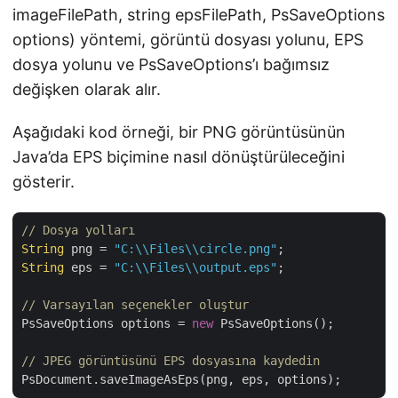
imageFilePath, string epsFilePath, PsSaveOptions
options) yöntemi, görüntü dosyası yolunu, EPS
dosya yolunu ve PsSaveOptions’ı bağımsız
değişken olarak alır.
Aşağıdaki kod örneği, bir PNG görüntüsünün
Java’da EPS biçimine nasıl dönüştürüleceğini
gösterir.
// Dosya yolları
String
 png = 
"C:\\Files\\circle.png"
String
 eps = 
"C:\\Files\\output.eps"
;

// Varsayılan seçenekler oluştur
PsSaveOptions options = 
new
 PsSaveOptions();

// JPEG görüntüsünü EPS dosyasına kaydedin