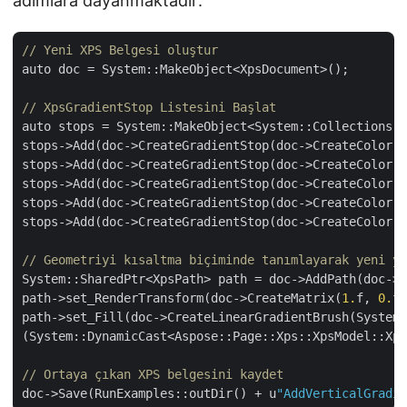
adımlara dayanmaktadır:
// Yeni XPS Belgesi oluştur
auto doc = System::MakeObject<XpsDocument>();

// XpsGradientStop Listesini Başlat
auto stops = System::MakeObject<System::Collections::
stops->Add(doc->CreateGradientStop(doc->CreateColor(
2
stops->Add(doc->CreateGradientStop(doc->CreateColor(
2
stops->Add(doc->CreateGradientStop(doc->CreateColor(
2
stops->Add(doc->CreateGradientStop(doc->CreateColor(
2
stops->Add(doc->CreateGradientStop(doc->CreateColor(
2
// Geometriyi kısaltma biçiminde tanımlayarak yeni yo
System::SharedPtr<XpsPath> path = doc->AddPath(doc->C
path->set_RenderTransform(doc->CreateMatrix(
1.
f, 
0.
f,
path->set_Fill(doc->CreateLinearGradientBrush(System:
(System::DynamicCast<Aspose::Page::Xps::XpsModel::Xps
// Ortaya çıkan XPS belgesini kaydet
doc->Save(RunExamples::outDir() + u
"AddVerticalGradie