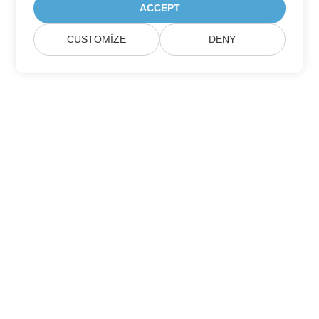
ACCEPT
CUSTOMIZE
DENY
Aspose Ürün Güncellemelerine Abone Olun
Doğrudan posta kutunuza teslim edilen aylık bültenler ve
teklifler alın.
Göndermek