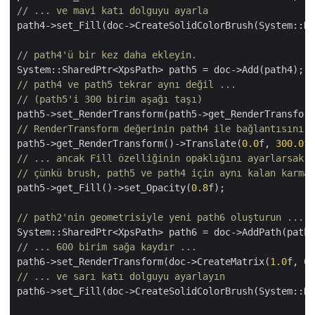
// ... ve mavi katı dolguyu ayarla
path4->set_Fill(doc->CreateSolidColorBrush(System::Dr
// path4'ü bir kez daha ekleyin.
// path4 ve path5 tekrar aynı değil ...
// (path5'i 300 birim aşağı taşı)
path5->set_RenderTransform(path5->get_RenderTransform
// RenderTransform değerinin path4 ile bağlantısını k
path5->get_RenderTransform()->Translate(
0.0
f, 
300.0
// ... ancak Fill özelliğinin opaklığını ayarlarsak, 
// çünkü brush, path5 ve path4 için aynı kalan karmaş
path5->get_Fill()->set_Opacity(
0.8
f);

// path2'nin geometrisiyle yeni path6 oluşturun ...
// ... 600 birim sağa kaydır ...
path6->set_RenderTransform(doc->CreateMatrix(
1.0
f, 
0.
// ... ve sarı katı dolguyu ayarlayın
path6->set_Fill(doc->CreateSolidColorBrush(System::Dr