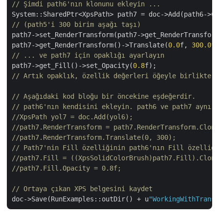
// Şimdi path6'nın klonunu ekleyin ...
System::SharedPtr<XpsPath> path7 = doc->Add(path6->
Cl
// (path5'i 300 birim aşağı taşı)
path7->set_RenderTransform(path7->get_RenderTransform
path7->get_RenderTransform()->Translate(
0.0
f, 
300.0
// ... ve path7 için opaklığı ayarlayın
path7->get_Fill()->set_Opacity(
0.8
// Artık opaklık, özellik değerleri öğeyle birlikte k
// Aşağıdaki kod bloğu bir öncekine eşdeğerdir.
// path6'nın kendisini ekleyin. path6 ve path7 aynı d
//XpsPath yol7 = doc.Add(yol6);
//path7.RenderTransform = path7.RenderTransform.Clone
//path7.RenderTransform.Translate(0, 300);
// Path7'nin Fill özelliğinin path6'nın Fill özelliği
//path7.Fill = ((XpsSolidColorBrush)path7.Fill).Clone
//path7.Fill.Opacity = 0.8f;
// Ortaya çıkan XPS belgesini kaydet
doc->Save(RunExamples::outDir() + u
"WorkingWithTransp