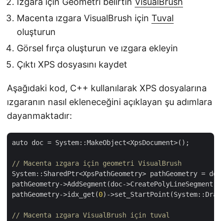
Izgara için Geometri belirtin
VisualBrush
Macenta ızgara VisualBrush için
Tuval
oluşturun
Görsel fırça oluşturun ve ızgara ekleyin
Çıktı XPS dosyasını kaydet
Aşağıdaki kod, C++ kullanılarak XPS dosyalarına
ızgaranın nasıl ekleneceğini açıklayan şu adımlara
dayanmaktadır:
auto doc = System::MakeObject<XpsDocument>();

// Macenta ızgara için geometri VisualBrush
System::SharedPtr<XpsPathGeometry> pathGeometry = doc
pathGeometry->AddSegment(doc->CreatePolyLineSegment(S
pathGeometry->idx_get(
0
)->set_StartPoint(System::Draw
// Macenta ızgara VisualBrush için tuval