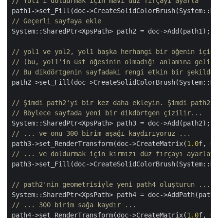
// Yol1'i doldurmak için mavi düz fırçayı ayarla
// Geçerli sayfaya ekle
System::SharedPtr<XpsPath> path2 = doc->Add(path1);

// yol1 ve yol2, yol1 başka herhangi bir öğenin içine
// (bu, yol1'in üst öğesinin olmadığı anlamına gelir)
// Bu dikdörtgenin sayfadaki rengi etkin bir şekilde 
path2->set_Fill(doc->CreateSolidColorBrush(System::Dr
// Şimdi path2'yi bir kez daha ekleyin. Şimdi path2'n
// Böylece sayfada yeni bir dikdörtgen çizilir...
// ... ve onu 300 birim aşağı kaydırıyoruz ...
path3->set_RenderTransform(doc->CreateMatrix(
1.0
f, 
0.
// ... ve doldurmak için kırmızı düz fırçayı ayarlayı
path3->set_Fill(doc->CreateSolidColorBrush(System::Dr
// path2'nin geometrisiyle yeni path4 oluşturun ...
// ... 300 birim sağa kaydır ...
path4->set_RenderTransform(doc->CreateMatrix(
1.0
f, 
0.