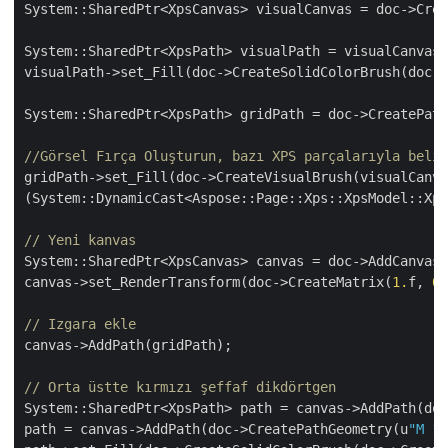
System::SharedPtr<XpsCanvas> visualCanvas = doc->Crea
System::SharedPtr<XpsPath> visualPath = visualCanvas-
visualPath->set_Fill(doc->CreateSolidColorBrush(doc->
System::SharedPtr<XpsPath> gridPath = doc->CreatePath
//Görsel Fırça Oluşturun, bazı XPS parçalarıyla belir
gridPath->set_Fill(doc->CreateVisualBrush(visualCanva
(System::DynamicCast<Aspose::Page::Xps::XpsModel::Xps
// Yeni kanvas
System::SharedPtr<XpsCanvas> canvas = doc->AddCanvas(
canvas->set_RenderTransform(doc->CreateMatrix(
1.
f, 
0.
// Izgara ekle
canvas->AddPath(gridPath);

// Orta üstte kırmızı şeffaf dikdörtgen
System::SharedPtr<XpsPath> path = canvas->AddPath(doc
path = canvas->AddPath(doc->CreatePathGeometry(u
"M 10