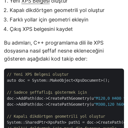
Yeni
XPS Belgesi
oluştur
Kapalı dikdörtgen geometrili yol oluştur
Farklı yollar için geometri ekleyin
Çıkış XPS belgesini kaydet
Bu adımları, C++ programlama dili ile XPS
dosyasına nasıl şeffaf nesne ekleneceğini
gösteren aşağıdaki kod takip eder:
// Yeni XPS Belgesi oluştur
auto doc = System::MakeObject<XpsDocument>();

// Sadece şeffaflığı göstermek için
doc->AddPath(doc->CreatePathGeometry(u
"M120,0 H400 v1
doc->AddPath(doc->CreatePathGeometry(u
"M300,120 h600
// Kapalı dikdörtgen geometrili yol oluştur
System::SharedPtr<XpsPath> path1 = doc->CreatePath(d