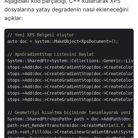
Aşağıdaki kod parçacığı, C++ kullanarak XPS
dosyalarına yatay degradenin nasıl ekleneceğini
açıklar:
// Yeni XPS Belgesi oluştur
auto doc = System::MakeObject<XpsDocument>();

// XpsGradientStop Listesini Başlat
System::SharedPtr<System::Collections::Generic::List<
stops->Add(doc->CreateGradientStop(doc->CreateColor(
2
stops->Add(doc->CreateGradientStop(doc->CreateColor(
2
stops->Add(doc->CreateGradientStop(doc->CreateColor(
2
stops->Add(doc->CreateGradientStop(doc->CreateColor(
2
stops->Add(doc->CreateGradientStop(doc->CreateColor(
2
stops->Add(doc->CreateGradientStop(doc->CreateColor(
2
// Geometriyi kısaltma biçiminde tanımlayarak yeni yo
System::SharedPtr<XpsPath> path = doc->AddPath(doc->C
path->set_RenderTransform(doc->CreateMatrix(
1.
f, 
0.
f,
path->set_Fill(doc->CreateLinearGradientBrush(System: