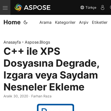
Türkçe
G
e
Home
z
Arama
Kategoriler
Arşiv
Etiketler
i
n
Anasayfa
»
Aspose.Blogs
m
C++ ile XPS
e
y
Dosyasına Degrade,
i
d
Izgara veya Saydam
e
Nesneler Ekleme
ğ
i
Aralık 30, 2020
· Farhan Raza
ş
t