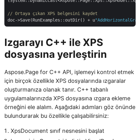
(System::DynamicCast<Aspose::Page::Xps::XpsModel::Xps
// Ortaya çıkan XPS belgesini kaydet
doc->Save(RunExamples::outDir() + u
"AddHorizontalGrad
Izgarayı C++ ile XPS
dosyasına yerleştirin
Aspose.Page for C++ API, işlemeyi kontrol etmek
için birçok özellikle XPS dosyalarında ızgaralar
oluşturmanıza olanak tanır. C++ tabanlı
uygulamalarınızda XPS dosyasına ızgara ekleme
örneğini ele alalım. Aşağıdaki adımları göz önünde
bulundurarak bu özellikle çalışabilirsiniz:
XpsDocument sınıf nesnesini başlat