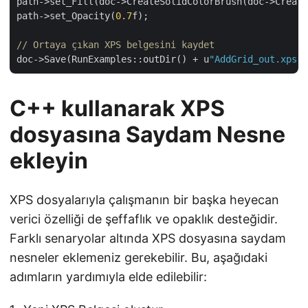
path->set_Fill(doc->CreateSolidColorBrush(doc->Create
path->set_Opacity(
0.7
f);

// Ortaya çıkan XPS belgesini kaydet
doc->Save(RunExamples::outDir() + u
"AddGrid_out.xps"
C++ kullanarak XPS
dosyasına Saydam Nesne
ekleyin
XPS dosyalarıyla çalışmanın bir başka heyecan
verici özelliği de şeffaflık ve opaklık desteğidir.
Farklı senaryolar altında XPS dosyasına saydam
nesneler eklemeniz gerekebilir. Bu, aşağıdaki
adımların yardımıyla elde edilebilir: