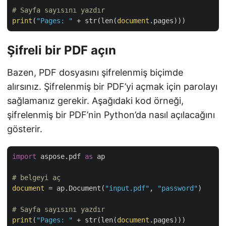
# Sayfa sayısını yazdır
print
(
"Pages: "
 + str(len(
document
Şifreli bir PDF açın
Bazen, PDF dosyasını şifrelenmiş biçimde
alırsınız. Şifrelenmiş bir PDF’yi açmak için parolayı
sağlamanız gerekir. Aşağıdaki kod örneği,
şifrelenmiş bir PDF’nin Python’da nasıl açılacağını
gösterir.
import
 aspose.pdf 
as
 ap

# belgeyi aç
document
 = ap.Document(
"input.pdf"
, 
"password"
)

# Sayfa sayısını yazdır
print
(
"Pages: "
 + str(len(
document