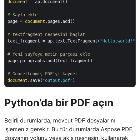
document
 = ap.Document()

# Sayfa ekle
page = 
document
.pages.add()

# textfragment nesnesini başlat
text_fragment = ap.text.TextFragment(
"Hello,world!"
)

# Yeni sayfaya metin parçası ekle
page.paragraphs.add(text_fragment)

# Güncellenmiş PDF'yi kaydet
document
.save(
"output.pdf"
Python’da bir PDF açın
Belirli durumlarda, mevcut PDF dosyalarını
işlemeniz gerekir. Bu tür durumlarda Aspose.PDF,
dosyanın yolunu veya akış nesnesini kullanarak