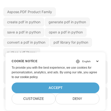
Aspose.PDF Product Family
create pdf in python
generate pdf in python
save a pdf in python
open a pdf in python
convert a pdf in python
pdf library for python
python pdf library
COOKIE NOTICE
« ÖNCEKI SAYFA
SONRAKI SAYFA »
To provide you with the best experience, we use cookies for
Python'da PDF'yi
ZIP'i Çevrimiçi
personalization, analytics, and ads. By using our site, you agree
to
our cookie policy
.
DOC'a Dönüştür
PDF'ye Dönüştür
ACCEPT
CUSTOMIZE
DENY