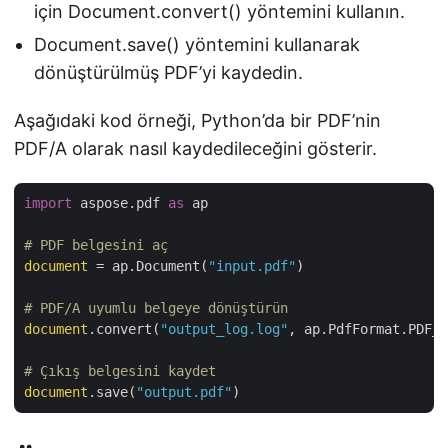
için Document.convert() yöntemini kullanın.
Document.save() yöntemini kullanarak
dönüştürülmüş PDF’yi kaydedin.
Aşağıdaki kod örneği, Python’da bir PDF’nin
PDF/A olarak nasıl kaydedileceğini gösterir.
import
 aspose.pdf 
as
 ap

# PDF belgesini aç
document
 = ap.Document(
"input.pdf"
)

# PDF/A uyumlu belgeye dönüştürün
document
.convert(
"output_log.log"
, ap.PdfFormat.PDF_A
# Çıkış belgesini kaydet
document
.save(
"output.pdf"