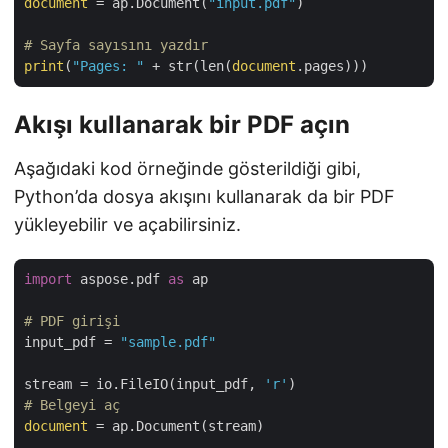
document
 = ap.Document(
"input.pdf"
)

# Sayfa sayısını yazdır
print
(
"Pages: "
 + str(len(
document
Akışı kullanarak bir PDF açın
Aşağıdaki kod örneğinde gösterildiği gibi,
Python’da dosya akışını kullanarak da bir PDF
yükleyebilir ve açabilirsiniz.
import
 aspose.pdf 
as
 ap

# PDF girişi
input_pdf = 
"sample.pdf"
stream = io.FileIO(input_pdf, 
'r'
# Belgeyi aç
document
 = ap.Document(stream)
