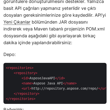
görüntülere dönüştürülmesini destekler. Yalnızca
basit API çağrıları yapmanız yeterlidir ve çıktı
dosyaları gereksinimlerinize göre kaydedilir. API’yi
Yeni Çıkanlar
bölümünden JAR dosyasını
indirerek veya Maven tabanlı projenizin POM.xml
dosyasında aşağıdaki gibi ayarlayarak birkaç
dakika içinde yapılandırabilirsiniz:
Depo:
<
repositories
>
<
repository
>
<
id
>
AsposeJavaAPI
</
id
>
<
name
>
Aspose Java API
</
name
>
<
url
>
http://repository.aspose.com/repo/
</
url
>
</
repository
>
</
repositories
>
Bağımlılık: