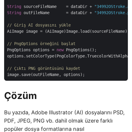
String
 sourceFileName    = dataDir + 
"34992OStroke.ai
String
 outFileName       = dataDir + 
"34992OStroke.pn
// Giriş AI dosyasını yükle
AiImage image = (AiImage)Image.load(sourceFileName);

// PngOptions örneğini başlat
PngOptions options = 
new
 PngOptions();

options.setColorType(PngColorType.TruecolorWithAlpha)
// Çıktı PNG görüntüsünü kaydet
Çözüm
Bu yazıda, Adobe Illustrator (AI) dosyalarını PSD,
PDF, JPEG, PNG vb. dahil olmak üzere farklı
popüler dosya formatlarına nasıl