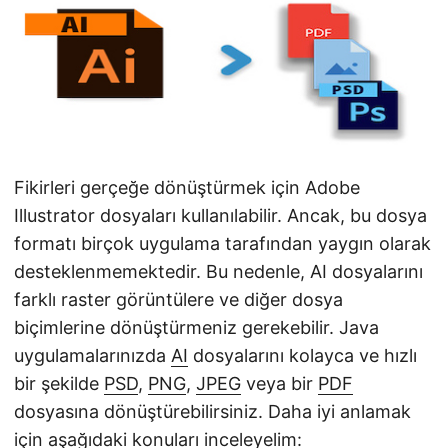
i
r
Fikirleri gerçeğe dönüştürmek için Adobe
Illustrator dosyaları kullanılabilir. Ancak, bu dosya
formatı birçok uygulama tarafından yaygın olarak
desteklenmemektedir. Bu nedenle, AI dosyalarını
farklı raster görüntülere ve diğer dosya
biçimlerine dönüştürmeniz gerekebilir. Java
uygulamalarınızda
AI
dosyalarını kolayca ve hızlı
bir şekilde
PSD
,
PNG
,
JPEG
veya bir
PDF
dosyasına dönüştürebilirsiniz. Daha iyi anlamak
için aşağıdaki konuları inceleyelim: