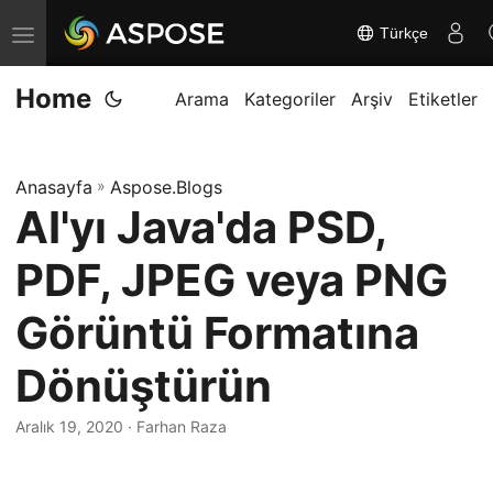
Türkçe
G
e
Home
z
Arama
Kategoriler
Arşiv
Etiketler
i
n
Anasayfa
»
Aspose.Blogs
m
AI'yı Java'da PSD,
e
y
PDF, JPEG veya PNG
i
d
Görüntü Formatına
e
Dönüştürün
ğ
i
Aralık 19, 2020
· Farhan Raza
ş
t