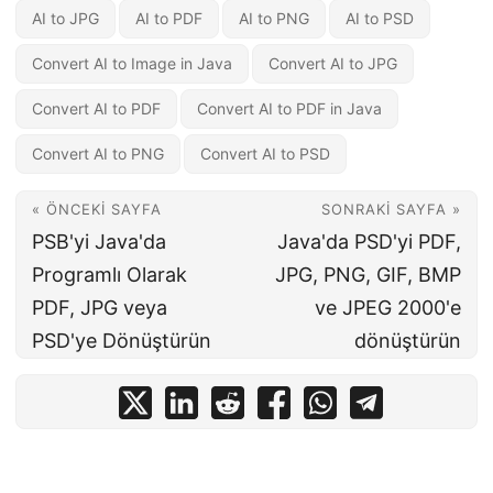
AI to JPG
AI to PDF
AI to PNG
AI to PSD
Convert AI to Image in Java
Convert AI to JPG
Convert AI to PDF
Convert AI to PDF in Java
Convert AI to PNG
Convert AI to PSD
« ÖNCEKI SAYFA
SONRAKI SAYFA »
PSB'yi Java'da
Java'da PSD'yi PDF,
Programlı Olarak
JPG, PNG, GIF, BMP
PDF, JPG veya
ve JPEG 2000'e
PSD'ye Dönüştürün
dönüştürün