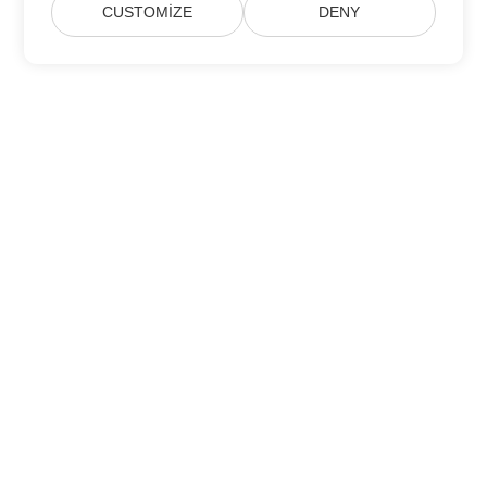
CUSTOMIZE
DENY
Aspose Ürün Güncellemelerine Abone Olun
Doğrudan posta kutunuza teslim edilen aylık bültenler ve
teklifler alın.
Göndermek