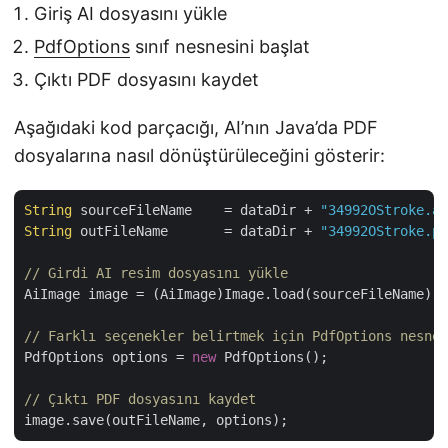
Giriş AI dosyasını yükle
PdfOptions
sınıf nesnesini başlat
Çıktı PDF dosyasını kaydet
Aşağıdaki kod parçacığı, AI’nın Java’da PDF
dosyalarına nasıl dönüştürüleceğini gösterir:
String
 sourceFileName    = dataDir + 
"34992OStroke.ai
String
 outFileName       = dataDir + 
"34992OStroke.pd
// Girdi AI resim dosyasını yükle
AiImage image = (AiImage)Image.load(sourceFileName);

// Farklı seçenekler belirtmek için PdfOptions nesnes
PdfOptions options = 
new
 PdfOptions();       

// Çıktı PDF dosyasını kaydet