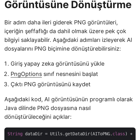
Görüntüsüne Dönüştürme
Bir adım daha ileri giderek PNG görüntüleri,
içeriğin şeffaflığı da dahil olmak üzere pek çok
bilgiyi saklayabilir. Aşağıdaki adımları izleyerek AI
dosyalarını PNG biçimine dönüştürebilirsiniz:
Giriş yapay zeka görüntüsünü yükle
PngOptions
sınıf nesnesini başlat
Çıktı PNG görüntüsünü kaydet
Aşağıdaki kod, AI görüntüsünün programlı olarak
Java dilinde PNG dosyasına nasıl
dönüştürüleceğini açıklar:
String
 dataDir = Utils.getDataDir(AIToPNG.
class
) + 
"A