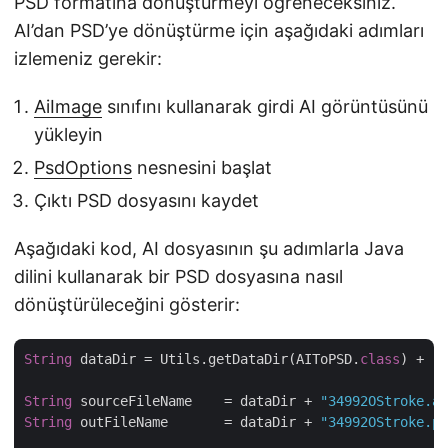
PSD formatına dönüştürmeyi öğreneceksiniz.
AI’dan PSD’ye dönüştürme için aşağıdaki adımları
izlemeniz gerekir:
AiImage
sınıfını kullanarak girdi AI görüntüsünü
yükleyin
PsdOptions
nesnesini başlat
Çıktı PSD dosyasını kaydet
Aşağıdaki kod, AI dosyasının şu adımlarla Java
dilini kullanarak bir PSD dosyasına nasıl
dönüştürüleceğini gösterir:
String
 dataDir = Utils.getDataDir(AIToPSD.
class
) + 
"A
String
 sourceFileName    = dataDir + 
"34992OStroke.ai
String
 outFileName       = dataDir + 
"34992OStroke.ps