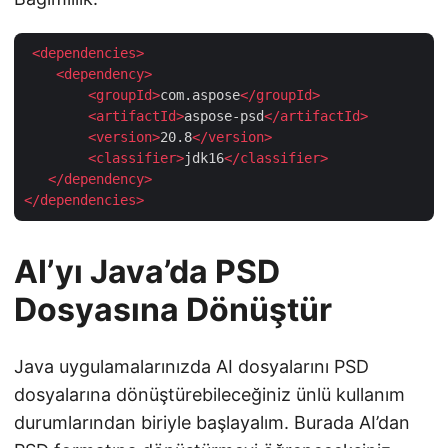
<
dependencies
>
<
dependency
>
<
groupId
>
com.aspose
</
groupId
>
<
artifactId
>
aspose-psd
</
artifactId
>
<
version
>
20.8
</
version
>
<
classifier
>
jdk16
</
classifier
>
</
dependency
>
</
dependencies
>
AI’yı Java’da PSD
Dosyasına Dönüştür
Java uygulamalarınızda AI dosyalarını PSD
dosyalarına dönüştürebileceğiniz ünlü kullanım
durumlarından biriyle başlayalım. Burada AI’dan