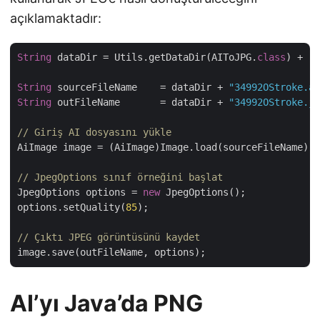
açıklamaktadır:
String
 dataDir = Utils.getDataDir(AIToJPG.
class
) + 
"A
String
 sourceFileName    = dataDir + 
"34992OStroke.ai
String
 outFileName       = dataDir + 
"34992OStroke.jp
// Giriş AI dosyasını yükle       
AiImage image = (AiImage)Image.load(sourceFileName);

// JpegOptions sınıf örneğini başlat       
JpegOptions options = 
new
 JpegOptions();

options.setQuality(
85
);

// Çıktı JPEG görüntüsünü kaydet       
AI’yı Java’da PNG