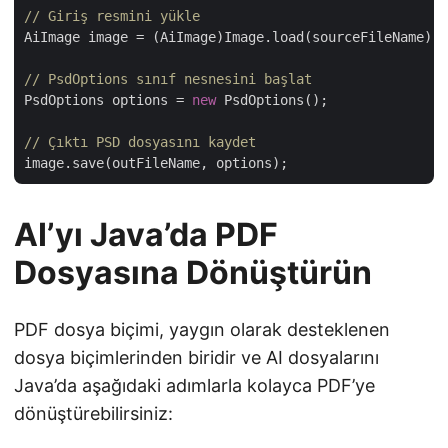
// Giriş resmini yükle       
AiImage image = (AiImage)Image.load(sourceFileName);

// PsdOptions sınıf nesnesini başlat       
PsdOptions options = 
new
 PsdOptions();

// Çıktı PSD dosyasını kaydet      
AI’yı Java’da PDF
Dosyasına Dönüştürün
PDF dosya biçimi, yaygın olarak desteklenen
dosya biçimlerinden biridir ve AI dosyalarını
Java’da aşağıdaki adımlarla kolayca PDF’ye
dönüştürebilirsiniz: