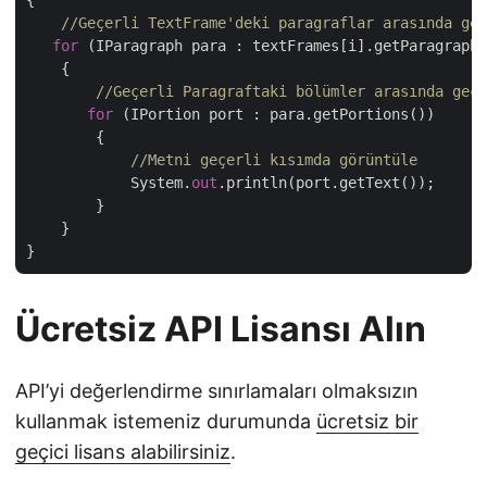
{

//Geçerli TextFrame'deki paragraflar arasında geç
for
 (IParagraph para : textFrames[i].getParagraphs
    {

//Geçerli Paragraftaki bölümler arasında geçi
for
 (IPortion port : para.getPortions())

        {

//Metni geçerli kısımda görüntüle
            System.
out
.println(port.getText());

        }

    }

Ücretsiz API Lisansı Alın
API’yi değerlendirme sınırlamaları olmaksızın
kullanmak istemeniz durumunda
ücretsiz bir
geçici lisans alabilirsiniz
.