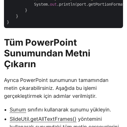
            System.
out
.println(port.getPortionFormat(
        }

    }

Tüm PowerPoint
Sunumundan Metni
Çıkarın
Ayrıca PowerPoint sunumunun tamamından
metin çıkarabilirsiniz. Aşağıda bu işlemi
gerçekleştirmek için adımlar verilmiştir.
Sunum
sınıfını kullanarak sunumu yükleyin.
SlideUtil.getAllTextFrames()
yöntemini
kullanarak sunumdaki tüm metin çerçevelerini