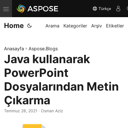
Türkçe
G
e
Home
z
Arama
Kategoriler
Arşiv
Etiketler
i
n
Anasayfa
»
Aspose.Blogs
m
Java kullanarak
e
y
PowerPoint
i
d
Dosyalarından Metin
e
Çıkarma
ğ
i
Temmuz 28, 2021
· Osman Aziz
ş
t