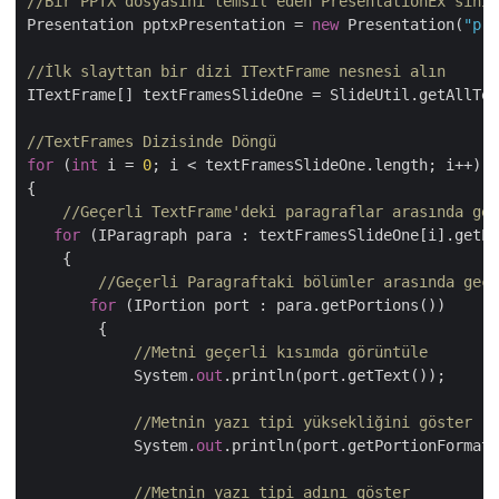
//Bir PPTX dosyasını temsil eden PresentationEx sınıf
Presentation pptxPresentation = 
new
 Presentation(
"pre
//İlk slayttan bir dizi ITextFrame nesnesi alın
ITextFrame[] textFramesSlideOne = SlideUtil.getAllTex
//TextFrames Dizisinde Döngü
for
 (
int
 i = 
0
; i < textFramesSlideOne.length; i++)

{

//Geçerli TextFrame'deki paragraflar arasında geç
for
 (IParagraph para : textFramesSlideOne[i].getPa
    {

//Geçerli Paragraftaki bölümler arasında geçi
for
 (IPortion port : para.getPortions())

        {

//Metni geçerli kısımda görüntüle
            System.
out
.println(port.getText());

//Metnin yazı tipi yüksekliğini göster
            System.
out
.println(port.getPortionFormat(
//Metnin yazı tipi adını göster