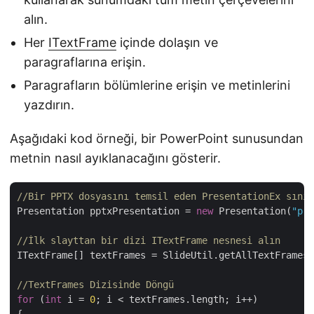
alın.
Her
ITextFrame
içinde dolaşın ve
paragraflarına erişin.
Paragrafların bölümlerine erişin ve metinlerini
yazdırın.
Aşağıdaki kod örneği, bir PowerPoint sunusundan
metnin nasıl ayıklanacağını gösterir.
//Bir PPTX dosyasını temsil eden PresentationEx sınıf
Presentation pptxPresentation = 
new
 Presentation(
"pre
//İlk slayttan bir dizi ITextFrame nesnesi alın
ITextFrame[] textFrames = SlideUtil.getAllTextFrames(
//TextFrames Dizisinde Döngü
for
 (
int
 i = 
0
; i < textFrames.length; i++)
