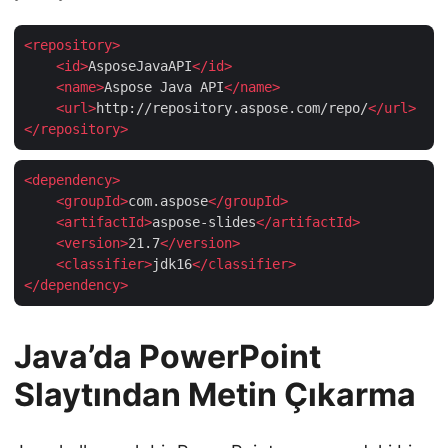
<
repository
>
<
id
>
AsposeJavaAPI
</
id
>
<
name
>
Aspose Java API
</
name
>
<
url
>
http://repository.aspose.com/repo/
</
url
>
</
repository
>
<
dependency
>
<
groupId
>
com.aspose
</
groupId
>
<
artifactId
>
aspose-slides
</
artifactId
>
<
version
>
21.7
</
version
>
<
classifier
>
jdk16
</
classifier
>
</
dependency
>
Java’da PowerPoint
Slaytından Metin Çıkarma