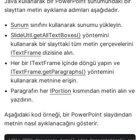
Java kullanarak bir PowerPoint sunumundaki bir
slayttan metin ayıklama adımları aşağıdadır.
Sunum
sınıfını kullanarak sunumu yükleyin.
SlideUtil.getAllTextBoxes()
yöntemini
kullanarak bir slayttaki tüm metin çerçevelerini
ITextFrame
dizisine alın.
Her bir ITextFrame içinde döngü yapın ve
ITextFrame.getParagraphs()
yöntemini
kullanarak metnine erişin.
Paragrafın her
IPortion
kısmından metin alın ve
yazdırın.
Aşağıdaki kod örneği, bir PowerPoint slaydından
metnin nasıl ayıklanacağını gösterir.