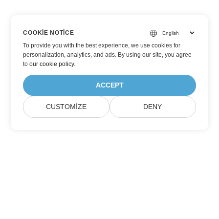
COOKIE NOTICE
To provide you with the best experience, we use cookies for
personalization, analytics, and ads. By using our site, you agree
to
our cookie policy
.
ACCEPT
CUSTOMIZE
DENY
Aspose Ürün Güncellemelerine Abone Olun
Aylık bültenleri ve teklifleri doğrudan posta kutunuza alın.