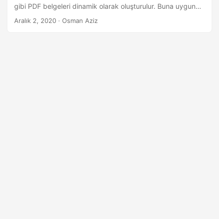
a
gibi PDF belgeleri dinamik olarak oluşturulur. Buna uygun
t
olarak, bu makale, .NET uygulamaları içinde PDF
Aralık 2, 2020
· Osman Aziz
otomasyonunun temel uygulamasını kapsar. Son olarak, C#
kullanarak PDF dosyaları oluşturmayı ve metin, resim, tablo
ve diğer bileşenleri nasıl ekleyeceğinizi öğreneceksiniz.