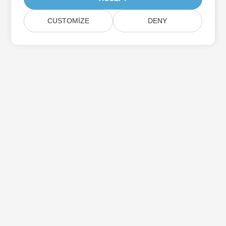
CUSTOMIZE
DENY
Aspose Ürün Güncellemelerine Abone Olun
Doğrudan posta kutunuza teslim edilen aylık bültenler ve
teklifler alın.
Göndermek