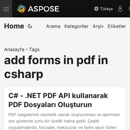
Türkçe
G
e
Home
z
Arama
Kategoriler
Arşiv
Etiketler
i
n
Anasayfa
»
Tags
m
add forms in pdf in
e
y
csharp
i
a
ç
C# - .NET PDF API kullanarak
/
PDF Dosyaları Oluşturun
k
PDF belgelerinin otomatik olarak oluşturulması ve işlenmesi
a
son günlerde zorlu bir özellik haline geldi. Çeşitli
p
uygulamalarda, faturalar, makbuzlar ve farklı rapor türleri