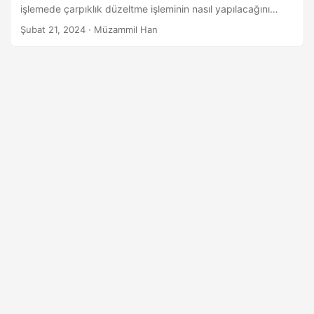
a
işlemede çarpıklık düzeltme işleminin nasıl yapılacağını
t
öğreneceğiz.
Şubat 21, 2024
· Müzammil Han