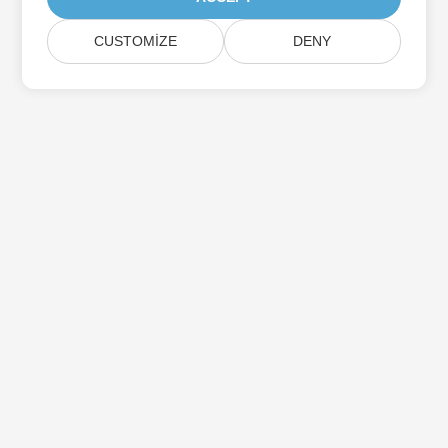
CUSTOMIZE
DENY
Aspose Ürün Güncellemelerine Abone Olun
Doğrudan posta kutunuza teslim edilen aylık bültenler ve
teklifler alın.
Göndermek