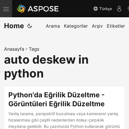
Türkçe
G
e
Home
z
Arama
Kategoriler
Arşiv
Etiketler
i
n
Anasayfa
»
Tags
m
auto deskew in
e
y
python
i
a
ç
Python'da Eğrilik Düzeltme -
/
Görüntüleri Eğrilik Düzeltme
k
Yanlış tarama, perspektif bozulması veya kameranın yanlış
a
hizalanması gibi çeşitli nedenlerden dolayı çarpıklık
p
meydana gelebilir. Bu yazımızda Python kullanarak görüntü