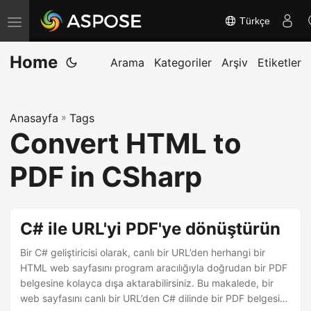
Türkçe
G
e
Home
z
Arama
Kategoriler
Arşiv
Etiketler
i
n
Anasayfa
»
Tags
m
Convert HTML to
e
y
PDF in CSharp
i
a
ç
C# ile URL'yi PDF'ye dönüştürün
/
Bir C# geliştiricisi olarak, canlı bir URL’den herhangi bir
k
HTML web sayfasını program aracılığıyla doğrudan bir PDF
a
belgesine kolayca dışa aktarabilirsiniz. Bu makalede, bir
p
web sayfasını canlı bir URL’den C# dilinde bir PDF belgesine