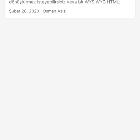
dönüştürmek isteyebilirsiniz veya bir WYSIWYG HTML
düzenleyicisinin içeriğinden PDF oluşturmanız gerekebilir.
Şubat 28, 2020
· Osman Aziz
Başka bir senaryo, HTML sayfasını belirli bir URL’den
PDF’ye dönüştürmek olabilir. Bu tür durumlarla başa çıkmak
için C# dilinde HTML’yi PDF’ye nasıl dönüştüreceğinizi
öğreneceksiniz. HTML içeriği, bir .html dosyası veya bir
URL’den bir web sayfası olabilir.