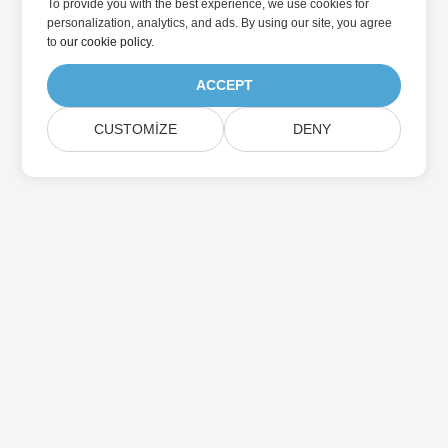
To provide you with the best experience, we use cookies for
personalization, analytics, and ads. By using our site, you agree
to
our cookie policy
.
ACCEPT
CUSTOMIZE
DENY
Aspose Ürün Güncellemelerine Abone Olun
Doğrudan posta kutunuza teslim edilen aylık bültenler ve
teklifler alın.