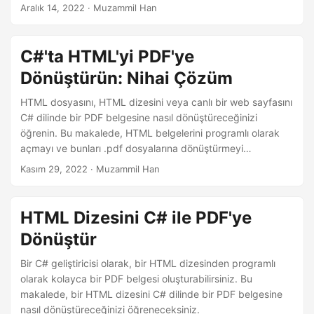
nasıl dönüştüreceğinizi öğreneceksiniz.
a
Aralık 14, 2022
· Muzammil Han
t
C#'ta HTML'yi PDF'ye
Dönüştürün: Nihai Çözüm
HTML dosyasını, HTML dizesini veya canlı bir web sayfasını
C# dilinde bir PDF belgesine nasıl dönüştüreceğinizi
öğrenin. Bu makalede, HTML belgelerini programlı olarak
açmayı ve bunları .pdf dosyalarına dönüştürmeyi
öğreneceksiniz.
Kasım 29, 2022
· Muzammil Han
HTML Dizesini C# ile PDF'ye
Dönüştür
Bir C# geliştiricisi olarak, bir HTML dizesinden programlı
olarak kolayca bir PDF belgesi oluşturabilirsiniz. Bu
makalede, bir HTML dizesini C# dilinde bir PDF belgesine
nasıl dönüştüreceğinizi öğreneceksiniz.