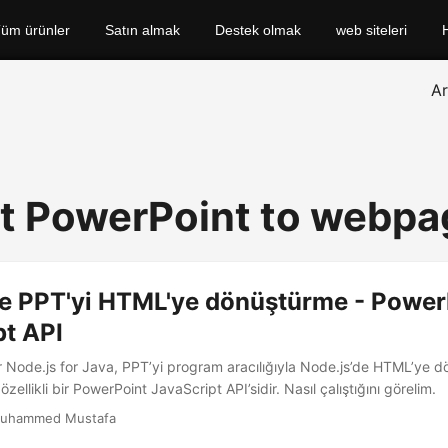
üm ürünler
Satın almak
Destek olmak
web siteleri
A
t PowerPoint to webpa
de PPT'yi HTML'ye dönüştürme - Power
pt API
r Node.js for Java, PPT’yi program aracılığıyla Node.js’de HTML’ye d
özellikli bir PowerPoint JavaScript API’sidir. Nasıl çalıştığını görelim.
uhammed Mustafa