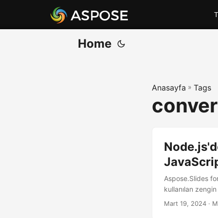
T
Home
Anasayfa
»
Tags
conver
Node.js'
JavaScri
Aspose.Slides fo
kullanılan zengin 
Mart 19, 2024
· M