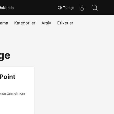
Hakkında
Türkçe
rama
Kategoriler
Arşiv
Etiketler
ge
Point
önüştürmek için