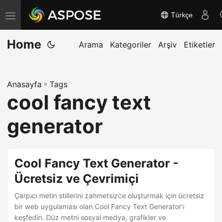
Türkçe
G
e
Home
z
Arama
Kategoriler
Arşiv
Etiketler
i
n
Anasayfa
»
Tags
m
cool fancy text
e
y
generator
i
a
ç
Cool Fancy Text Generator -
/
Ücretsiz ve Çevrimiçi
k
Çarpıcı metin stillerini zahmetsizce oluşturmak için ücretsiz
a
bir web uygulaması olan Cool Fancy Text Generator’ı
p
keşfedin. Düz metni sosyal medya, grafikler ve