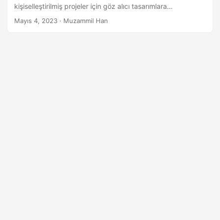
a
kişiselleştirilmiş projeler için göz alıcı tasarımlara
t
dönüştürün. Çoğu cihaz ve tarayıcıyla uyumlu olan bu çok
Mayıs 4, 2023
· Muzammil Han
yönlü araç, kişisel veya ticari amaçlarla kullanılabilir.