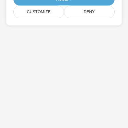
CUSTOMIZE
DENY
Aspose Ürün Güncellemelerine Abone Olun
Doğrudan posta kutunuza teslim edilen aylık bültenler ve
teklifler alın.
Göndermek