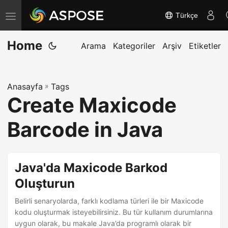
Türkçe
G
e
Home
z
Arama
Kategoriler
Arşiv
Etiketler
i
n
Anasayfa
»
Tags
m
Create Maxicode
e
y
Barcode in Java
i
a
ç
Java'da Maxicode Barkod
/
Oluşturun
k
Belirli senaryolarda, farklı kodlama türleri ile bir Maxicode
a
kodu oluşturmak isteyebilirsiniz. Bu tür kullanım durumlarına
p
uygun olarak, bu makale Java’da programlı olarak bir