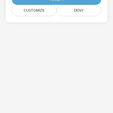
CUSTOMIZE
DENY
Aspose Ürün Güncellemelerine Abone Olun
Doğrudan posta kutunuza teslim edilen aylık bültenler ve
teklifler alın.
Göndermek