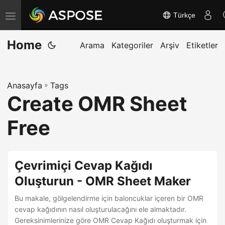
Türkçe
G
e
Home
z
Arama
Kategoriler
Arşiv
Etiketler
i
n
Anasayfa
»
Tags
m
Create OMR Sheet
e
y
Free
i
a
ç
Çevrimiçi Cevap Kağıdı
/
Oluşturun - OMR Sheet Maker
k
Bu makale, gölgelendirme için baloncuklar içeren bir OMR
a
cevap kağıdının nasıl oluşturulacağını ele almaktadır.
p
Gereksinimlerinize göre OMR Cevap Kağıdı oluşturmak için