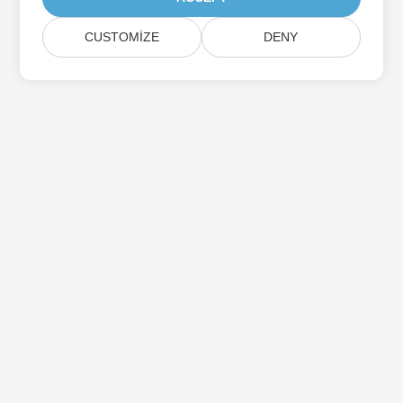
CUSTOMIZE
DENY
Aspose Ürün Güncellemelerine Abone Olun
Doğrudan posta kutunuza teslim edilen aylık bültenler ve
teklifler alın.
Göndermek