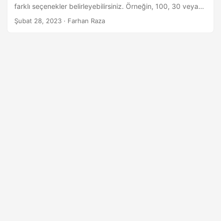
a
farklı seçenekler belirleyebilirsiniz. Örneğin, 100, 30 veya
t
herhangi bir sayıda çoktan seçmeli soru için bir OMR
Şubat 28, 2023
· Farhan Raza
sayfası oluşturulması gerekip gerekmediğini belirtebilirsiniz.