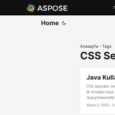
T
Home
Anasayfa
»
Tags
CSS Se
Java Kul
CSS seçicileri, b
ilk örneğini vey
QuerySelectorAll 
Kasım 2, 2022
· F