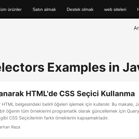
üm ürünler
Satın almak
Destek olmak
web siteleri
A
lectors Examples in Ja
lanarak HTML'de CSS Seçici Kullanma
ir HTML belgesindeki belirli öğeleri işlemek için kullanılır. Bu makale, 
a bir öğenin tüm örneklerini programatik olarak güncellemek için Quer
gibi CSS Seçicilerinin farklı örneklerini kapsamaktadır.
arhan Raza