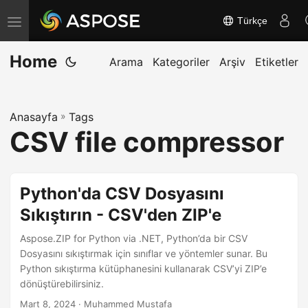
Türkçe
G
e
Home
z
Arama
Kategoriler
Arşiv
Etiketler
i
n
Anasayfa
»
Tags
m
CSV file compressor
e
y
i
Python'da CSV Dosyasını
a
Sıkıştırın - CSV'den ZIP'e
ç
/
Aspose.ZIP for Python via .NET, Python’da bir CSV
k
Dosyasını sıkıştırmak için sınıflar ve yöntemler sunar. Bu
Python sıkıştırma kütüphanesini kullanarak CSV’yi ZIP’e
a
dönüştürebilirsiniz.
p
Mart 8, 2024
· Muhammed Mustafa