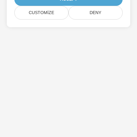
CUSTOMIZE
DENY
Aspose Ürün Güncellemelerine Abone Olun
Doğrudan posta kutunuza teslim edilen aylık bültenler ve
teklifler alın.
Göndermek