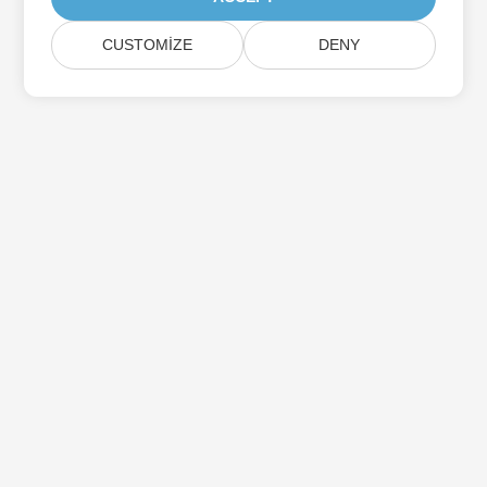
CUSTOMIZE
DENY
Aspose Ürün Güncellemelerine Abone Olun
Doğrudan posta kutunuza teslim edilen aylık bültenler ve
teklifler alın.
Göndermek