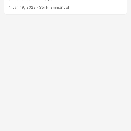
a
Nisan 19, 2023
· Seriki Emmanuel
t