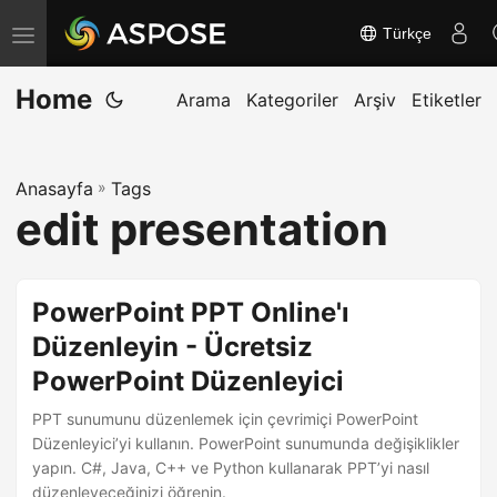
Türkçe
G
e
Home
z
Arama
Kategoriler
Arşiv
Etiketler
i
n
Anasayfa
»
Tags
m
edit presentation
e
y
i
PowerPoint PPT Online'ı
a
Düzenleyin - Ücretsiz
ç
PowerPoint Düzenleyici
/
k
PPT sunumunu düzenlemek için çevrimiçi PowerPoint
a
Düzenleyici’yi kullanın. PowerPoint sunumunda değişiklikler
yapın. C#, Java, C++ ve Python kullanarak PPT’yi nasıl
p
düzenleyeceğinizi öğrenin.