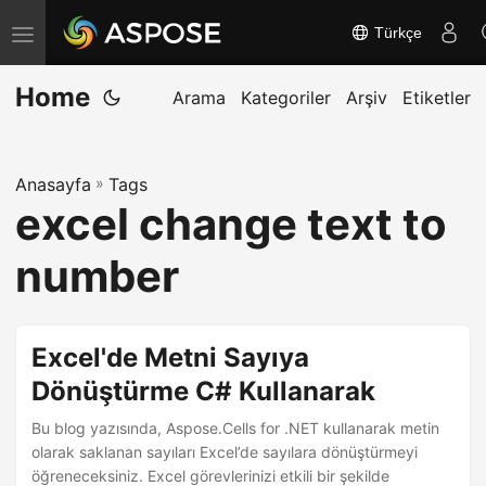
Türkçe
G
e
Home
z
Arama
Kategoriler
Arşiv
Etiketler
i
n
Anasayfa
»
Tags
m
excel change text to
e
y
number
i
a
ç
Excel'de Metni Sayıya
/
Dönüştürme C# Kullanarak
k
Bu blog yazısında, Aspose.Cells for .NET kullanarak metin
a
olarak saklanan sayıları Excel’de sayılara dönüştürmeyi
p
öğreneceksiniz. Excel görevlerinizi etkili bir şekilde