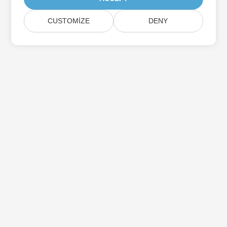
CUSTOMIZE
DENY
Aspose Ürün Güncellemelerine Abone Olun
Doğrudan posta kutunuza teslim edilen aylık bültenler ve
teklifler alın.
Göndermek