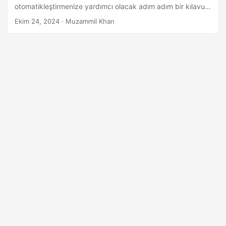
a
otomatikleştirmenize yardımcı olacak adım adım bir kılavuz
t
ve kod örnekleri sunuyoruz.
Ekim 24, 2024
· Muzammil Khan