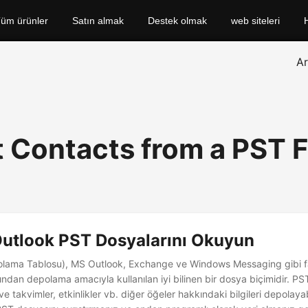
üm ürünler
Satın almak
Destek olmak
web siteleri
A
 Contacts from a PST Fi
Outlook PST Dosyalarını Okuyun
olama Tablosu), MS Outlook, Exchange ve Windows Messaging gibi fa
ından depolama amacıyla kullanılan iyi bilinen bir dosya biçimidir. PS
i ve takvimler, etkinlikler vb. diğer öğeler hakkındaki bilgileri depolayab