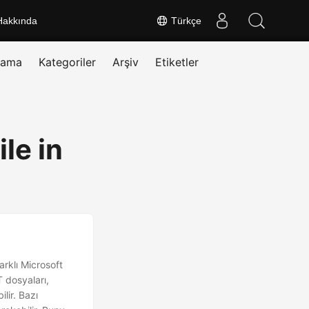
Hakkında
Türkçe
rama
Kategoriler
Arşiv
Etiketler
le in
rklı Microsoft
T dosyaları,
ilir. Bazı