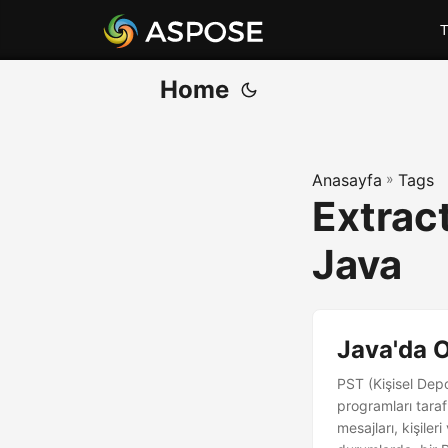
T
Home
Anasayfa
»
Tags
Extract
Java
Java'da 
PST (Kişisel Dep
programları taraf
mesajları, kişiler