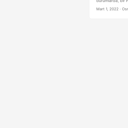
durumlarda, bir 
başarmak için bu
Mart 1, 2022
· Os
Klasör bilgilerini
alacağınızı öğren