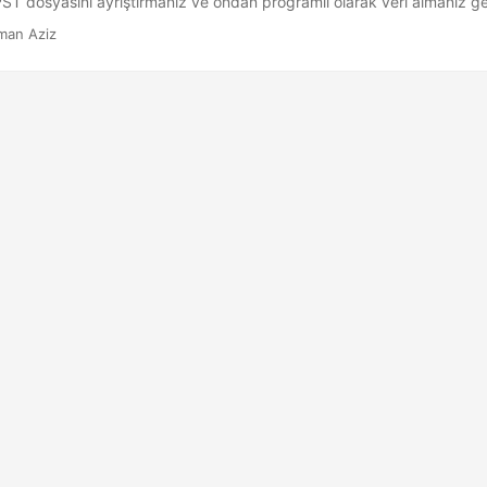
PST dosyasını ayrıştırmanız ve ondan programlı olarak veri almanız ge
 makale, Java kullanarak MS Outlook PST dosyalarının nasıl okunacağ
man Aziz
 nasıl çıkaracağınızı, e-postaları nasıl okuyacağınızı ve bir PST dosyası
eceksiniz.