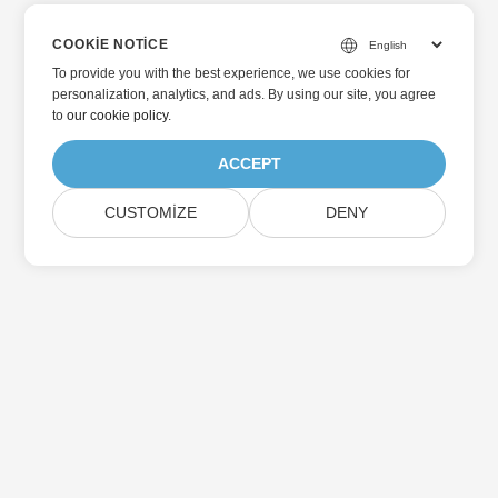
COOKIE NOTICE
To provide you with the best experience, we use cookies for
personalization, analytics, and ads. By using our site, you agree
to
our cookie policy
.
ACCEPT
CUSTOMIZE
DENY
Aspose Ürün Güncellemelerine Abone Olun
Doğrudan posta kutunuza teslim edilen aylık bültenler ve
teklifler alın.