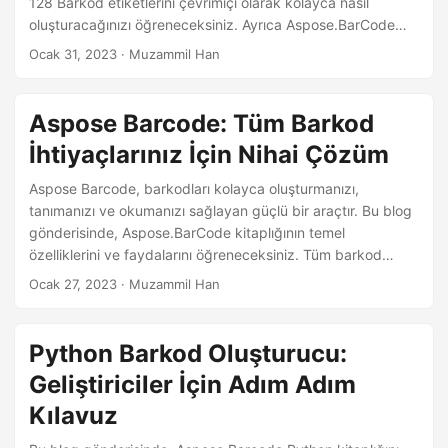
128 Barkod etiketlerini çevrimiçi olarak kolayca nasıl
oluşturacağınızı öğreneceksiniz. Ayrıca Aspose.BarCode
kitaplığını kullanarak kendi barkod 128 oluşturucu
Ocak 31, 2023
· Muzammil Han
uygulamanızı nasıl geliştireceğinizi öğreneceksiniz.
Aspose Barcode: Tüm Barkod
İhtiyaçlarınız İçin Nihai Çözüm
Aspose Barcode, barkodları kolayca oluşturmanızı,
tanımanızı ve okumanızı sağlayan güçlü bir araçtır. Bu blog
gönderisinde, Aspose.BarCode kitaplığının temel
özelliklerini ve faydalarını öğreneceksiniz. Tüm barkod
ihtiyaçlarınız için onu nihai çözüm yapan şeyin ne olduğunu
Ocak 27, 2023
· Muzammil Han
öğrenin.
Python Barkod Oluşturucu:
Geliştiriciler İçin Adım Adım
Kılavuz