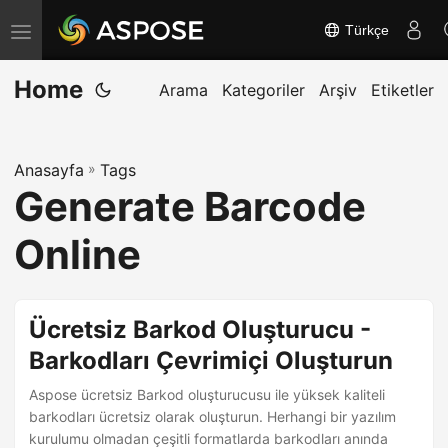
Türkçe
G
e
Home
z
Arama
Kategoriler
Arşiv
Etiketler
i
n
Anasayfa
»
Tags
m
Generate Barcode
e
y
Online
i
a
ç
Ücretsiz Barkod Oluşturucu -
/
Barkodları Çevrimiçi Oluşturun
k
Aspose ücretsiz Barkod oluşturucusu ile yüksek kaliteli
a
barkodları ücretsiz olarak oluşturun. Herhangi bir yazılım
p
kurulumu olmadan çeşitli formatlarda barkodları anında