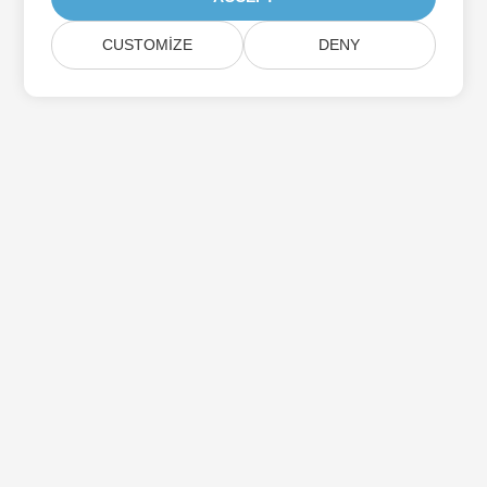
CUSTOMIZE
DENY
Aspose Ürün Güncellemelerine Abone Olun
Doğrudan posta kutunuza teslim edilen aylık bültenler ve
teklifler alın.
Göndermek