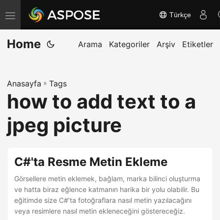
Türkçe
G
e
Home
z
Arama
Kategoriler
Arşiv
Etiketler
i
n
Anasayfa
»
Tags
m
how to add text to a
e
y
jpeg picture
i
a
ç
C#'ta Resme Metin Ekleme
/
Görsellere metin eklemek, bağlam, marka bilinci oluşturma
k
ve hatta biraz eğlence katmanın harika bir yolu olabilir. Bu
a
eğitimde size C#’ta fotoğraflara nasıl metin yazılacağını
p
veya resimlere nasıl metin ekleneceğini göstereceğiz.