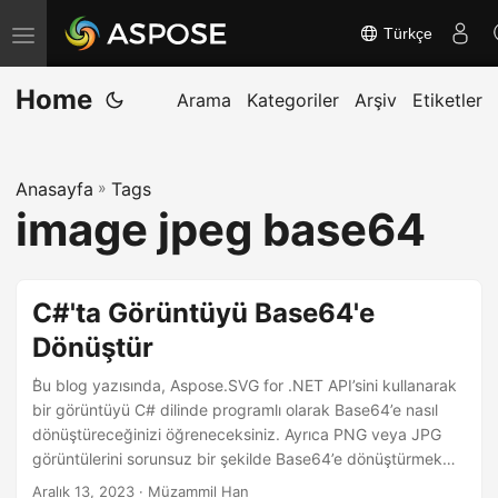
Türkçe
G
e
Home
z
Arama
Kategoriler
Arşiv
Etiketler
i
n
Anasayfa
»
Tags
m
image jpeg base64
e
y
i
C#'ta Görüntüyü Base64'e
a
Dönüştür
ç
/
ٰBu blog yazısında, Aspose.SVG for .NET API’sini kullanarak
k
bir görüntüyü C# dilinde programlı olarak Base64’e nasıl
dönüştüreceğinizi öğreneceksiniz. Ayrıca PNG veya JPG
a
görüntülerini sorunsuz bir şekilde Base64’e dönüştürmek
p
için ücretsiz bir çevrimiçi aracı da keşfedeceksiniz.
Aralık 13, 2023
· Müzammil Han