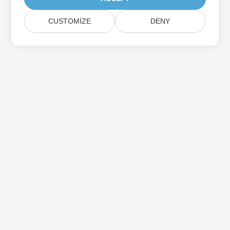
CUSTOMIZE
DENY
Aspose Ürün Güncellemelerine Abone Olun
Doğrudan posta kutunuza teslim edilen aylık bültenler ve
teklifler alın.
Göndermek