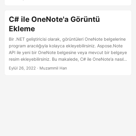
a
öğreneceksiniz.
t
C# ile OneNote'a Görüntü
Ekleme
Bir .NET geliştiricisi olarak, görüntüleri OneNote belgelerine
program aracılığıyla kolayca ekleyebilirsiniz. Aspose.Note
API ile yeni bir OneNote belgesine veya mevcut bir belgeye
resim ekleyebilirsiniz. Bu makalede, C# ile OneNote’a nasıl
resim ekleyeceğinizi öğreneceksiniz.
Eylül 26, 2022
· Muzammil Han