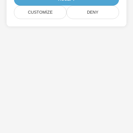
CUSTOMIZE
DENY
Aspose Ürün Güncellemelerine Abone Olun
Doğrudan posta kutunuza teslim edilen aylık bültenler ve
teklifler alın.
Göndermek