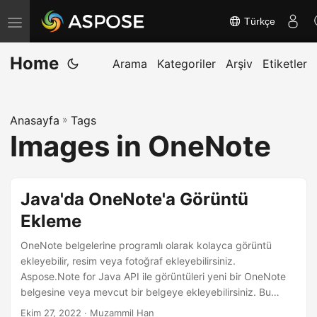
Türkçe
G
e
Home
z
Arama
Kategoriler
Arşiv
Etiketler
i
n
Anasayfa
»
Tags
m
Images in OneNote
e
y
i
Java'da OneNote'a Görüntü
a
Ekleme
ç
/
OneNote belgelerine programlı olarak kolayca görüntü
k
ekleyebilir, resim veya fotoğraf ekleyebilirsiniz.
Aspose.Note for Java API ile görüntüleri yeni bir OneNote
a
belgesine veya mevcut bir belgeye ekleyebilirsiniz. Bu
p
makalede, Java’da OneNote’a nasıl resim ekleneceğini
Ekim 27, 2022
· Muzammil Han