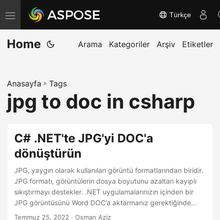
Türkçe
G
e
Home
z
Arama
Kategoriler
Arşiv
Etiketler
i
n
Anasayfa
»
Tags
m
jpg to doc in csharp
e
y
i
C# .NET'te JPG'yi DOC'a
a
dönüştürün
ç
/
JPG, yaygın olarak kullanılan görüntü formatlarından biridir.
k
JPG formatı, görüntülerin dosya boyutunu azaltan kayıplı
sıkıştırmayı destekler. .NET uygulamalarınızın içinden bir
a
JPG görüntüsünü Word DOC’a aktarmanız gerektiğinde
p
böyle bir durum olabilir. Ayrıca, bir DOC belgesine
Temmuz 25, 2022
· Osman Aziz