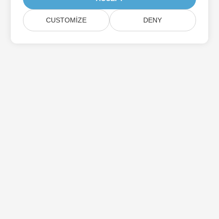
CUSTOMIZE
DENY
Aspose Ürün Güncellemelerine Abone Olun
Doğrudan posta kutunuza teslim edilen aylık bültenler ve
teklifler alın.
Göndermek