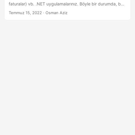
a
faturalar) vb. .NET uygulamalarınız. Böyle bir durumda, bu
t
yazıda MS Word belgelerini C# dilinde nasıl
Temmuz 15, 2022
· Osman Aziz
birleştireceğinizi öğreneceksiniz.