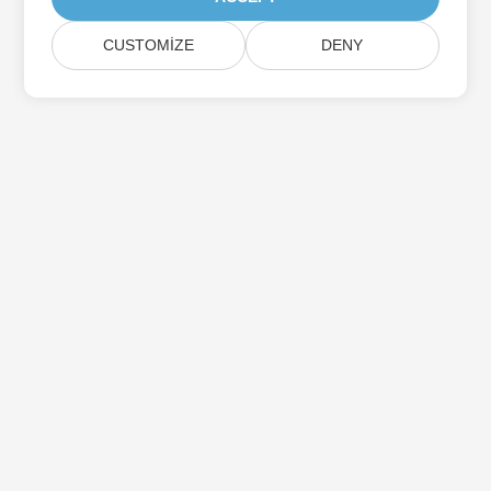
CUSTOMIZE
DENY
Aspose Ürün Güncellemelerine Abone Olun
Doğrudan posta kutunuza teslim edilen aylık bültenler ve
teklifler alın.
Göndermek