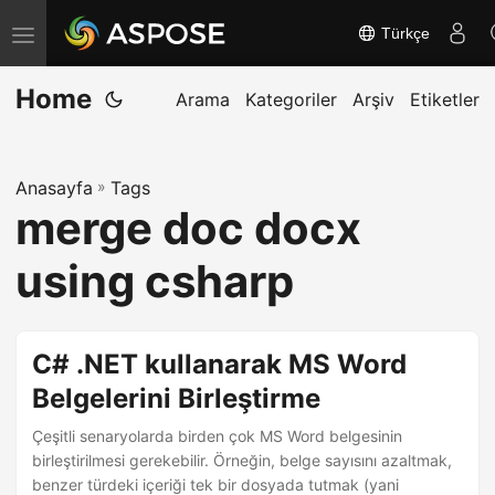
Türkçe
G
e
Home
z
Arama
Kategoriler
Arşiv
Etiketler
i
n
Anasayfa
»
Tags
m
merge doc docx
e
y
using csharp
i
a
ç
C# .NET kullanarak MS Word
/
Belgelerini Birleştirme
k
Çeşitli senaryolarda birden çok MS Word belgesinin
a
birleştirilmesi gerekebilir. Örneğin, belge sayısını azaltmak,
p
benzer türdeki içeriği tek bir dosyada tutmak (yani