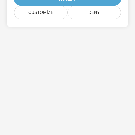
CUSTOMIZE
DENY
Aspose Ürün Güncellemelerine Abone Olun
Doğrudan posta kutunuza teslim edilen aylık bültenler ve
teklifler alın.
Göndermek