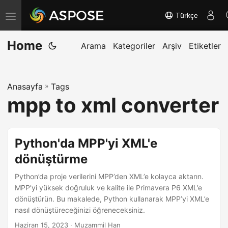
Türkçe
G
e
Home
z
Arama
Kategoriler
Arşiv
Etiketler
i
n
Anasayfa
»
Tags
m
mpp to xml converter
e
y
i
Python'da MPP'yi XML'e
a
dönüştürme
ç
/
Python’da proje verilerini MPP’den XML’e kolayca aktarın.
k
MPP’yi yüksek doğruluk ve kalite ile Primavera P6 XML’e
dönüştürün. Bu makalede, Python kullanarak MPP’yi XML’e
a
nasıl dönüştüreceğinizi öğreneceksiniz.
p
Haziran 15, 2023
· Muzammil Han