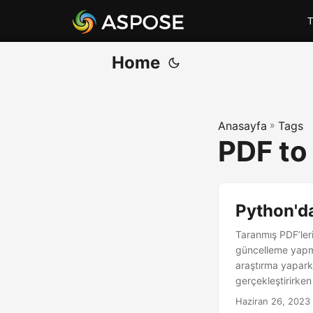
T
Home
Anasayfa
»
Tags
PDF to
Python'd
Taranmış PDF’ler
güncelleme yapmay
araştırma yaparke
gerçekleştirirken
yapabilirsiniz.
Haziran 26, 2023