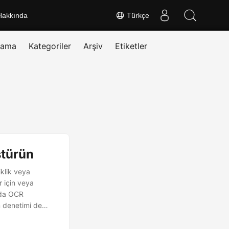
Hakkında
Türkçe
rama
Kategoriler
Arşiv
Etiketler
ştürün
klik veya
r için veya
n’da OCR
m denetimi de