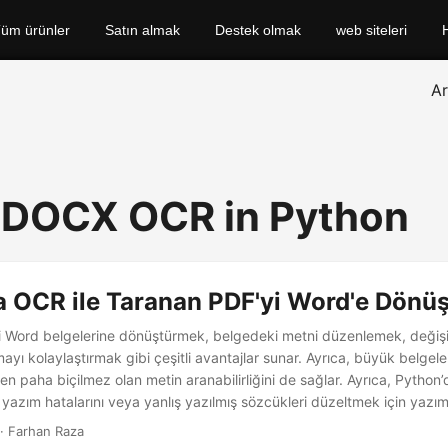
üm ürünler
Satın almak
Destek olmak
web siteleri
A
 DOCX OCR in Python
a OCR ile Taranan PDF'yi Word'e Dönü
i Word belgelerine dönüştürmek, belgedeki metni düzenlemek, değişi
ı kolaylaştırmak gibi çeşitli avantajlar sunar. Ayrıca, büyük belgele
n paha biçilmez olan metin aranabilirliğini de sağlar. Ayrıca, Pytho
 yazım hatalarını veya yanlış yazılmış sözcükleri düzeltmek için yazı
· Farhan Raza